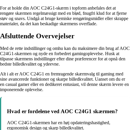
For at holde din AOC C24G1-skærm i topform anbefales det at
rengøre skærmen regelmæssigt med en blød, fnugfri klud for at fjerne
støv og snavs. Undgå at bruge kemiske rengøringsmidler eller skrappe
materialer, da det kan beskadige skærmens overflade.
Afsluttende Overvejelser
Med de rette indstillinger og omhu kan du maksimere din brug af AOC
C24G1-skærmen og nyde en forbedret gamingoplevelse. Husk at
tilpasse skærmens indstillinger efter dine præferencer for at opnå den
bedste billedkvalitet og ydeevne.
Alt i alt er AOC C24G1 en fremragende skærmvalg til gaming med
sine avancerede funktioner og skarpe billedkvalitet. Uanset om du er
en casual gamer eller en dedikeret entusiast, vil denne skærm levere en
imponerende oplevelse.
Hvad er fordelene ved AOC C24G1 skærmen?
AOC C24G1-skærmen har en høj opdateringshastighed,
ergonomisk design og skarp billedkvalitet.