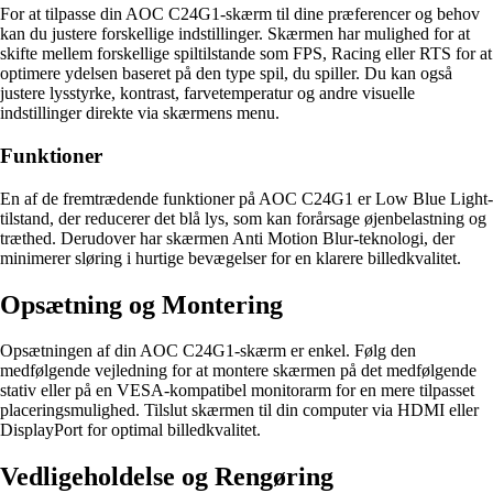
For at tilpasse din AOC C24G1-skærm til dine præferencer og behov
kan du justere forskellige indstillinger. Skærmen har mulighed for at
skifte mellem forskellige spiltilstande som FPS, Racing eller RTS for at
optimere ydelsen baseret på den type spil, du spiller. Du kan også
justere lysstyrke, kontrast, farvetemperatur og andre visuelle
indstillinger direkte via skærmens menu.
Funktioner
En af de fremtrædende funktioner på AOC C24G1 er Low Blue Light-
tilstand, der reducerer det blå lys, som kan forårsage øjenbelastning og
træthed. Derudover har skærmen Anti Motion Blur-teknologi, der
minimerer sløring i hurtige bevægelser for en klarere billedkvalitet.
Opsætning og Montering
Opsætningen af din AOC C24G1-skærm er enkel. Følg den
medfølgende vejledning for at montere skærmen på det medfølgende
stativ eller på en VESA-kompatibel monitorarm for en mere tilpasset
placeringsmulighed. Tilslut skærmen til din computer via HDMI eller
DisplayPort for optimal billedkvalitet.
Vedligeholdelse og Rengøring