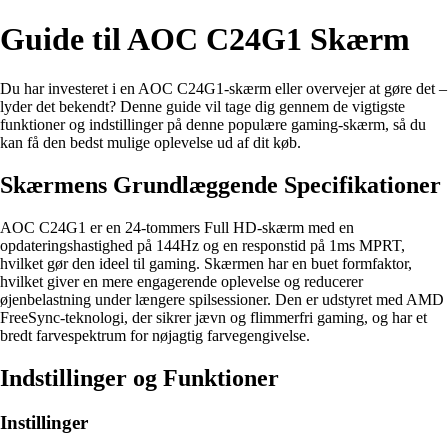
Guide til AOC C24G1 Skærm
Du har investeret i en AOC C24G1-skærm eller overvejer at gøre det –
lyder det bekendt? Denne guide vil tage dig gennem de vigtigste
funktioner og indstillinger på denne populære gaming-skærm, så du
kan få den bedst mulige oplevelse ud af dit køb.
Skærmens Grundlæggende Specifikationer
AOC C24G1 er en 24-tommers Full HD-skærm med en
opdateringshastighed på 144Hz og en responstid på 1ms MPRT,
hvilket gør den ideel til gaming. Skærmen har en buet formfaktor,
hvilket giver en mere engagerende oplevelse og reducerer
øjenbelastning under længere spilsessioner. Den er udstyret med AMD
FreeSync-teknologi, der sikrer jævn og flimmerfri gaming, og har et
bredt farvespektrum for nøjagtig farvegengivelse.
Indstillinger og Funktioner
Instillinger