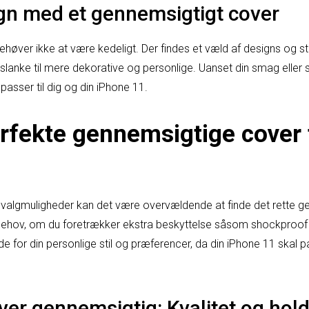
ign med et gennemsigtigt cover
høver ikke at være kedeligt. Der findes et væld af designs og sti
 slanke til mere dekorative og personlige. Uanset din smag eller st
passer til dig og din iPhone 11.
rfekte gennemsigtige cover t
algmuligheder kan det være overvældende at finde det rette gen
behov, om du foretrækker ekstra beskyttelse såsom shockproof 
e for din personlige stil og præferencer, da din iPhone 11 skal pa
ver gennemsigtig: Kvalitet og hol