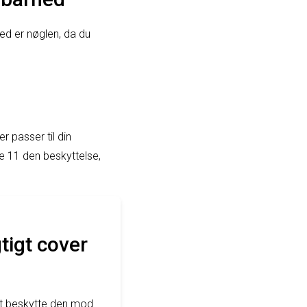
hed er nøglen, da du
r passer til din
e 11 den beskyttelse,
tigt cover
at beskytte den mod