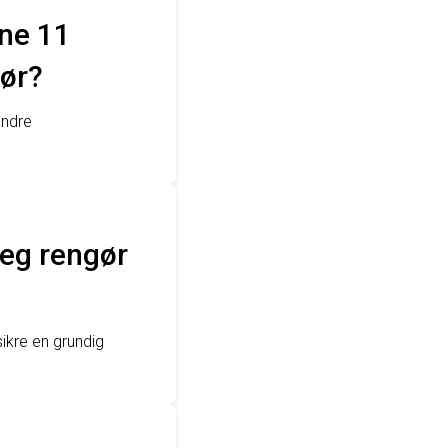
one 11
hør?
andre
jeg rengør
ikre en grundig