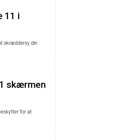
 11 i
at skræddersy din
 11 skærmen
skytter for at