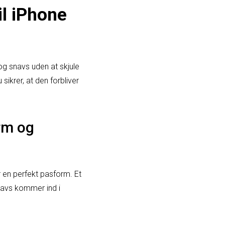
il iPhone
og snavs uden at skjule
ikrer, at den forbliver
rm og
ar en perfekt pasform. Et
snavs kommer ind i