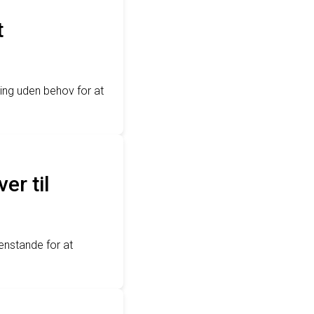
t
ning uden behov for at
er til
enstande for at