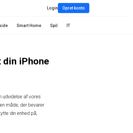
Login
Opret konto
side
Smart Home
Spil
IT
t din iPhone
n udvidelse af vores
å en måde, der bevarer
kytte din enhed på,