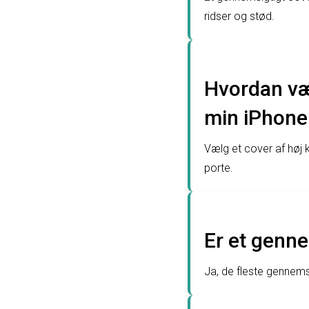
ridser og stød.
Hvordan væl
min iPhone
Vælg et cover af høj k
porte.
Er et genne
Ja, de fleste gennemsi