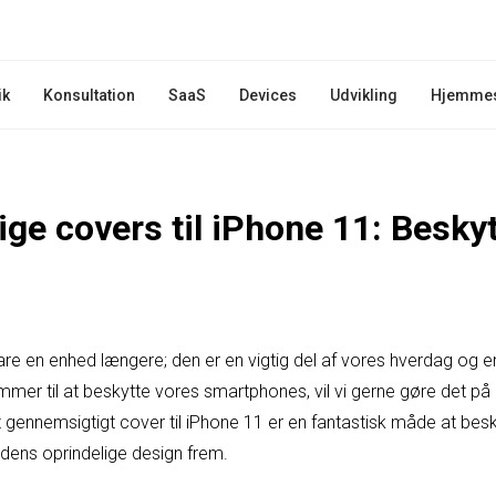
ik
Konsultation
SaaS
Devices
Udvikling
Hjemme
ge covers til iPhone 11: Besky
are en enhed længere; den er en vigtig del af vores hverdag og e
mmer til at beskytte vores smartphones, vil vi gerne gøre det p
t gennemsigtigt cover til iPhone 11 er en fantastisk måde at bes
 dens oprindelige design frem.