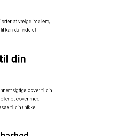
larter at vælge imellem,
il kan du finde et
il din
nemsigtige cover til din
eller et cover med
sse til din unikke
dbarhed