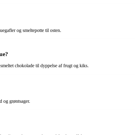
gafler og smeltepotte til osten.
due?
meltet chokolade til dyppelse af frugt og kiks.
d og grøntsager.