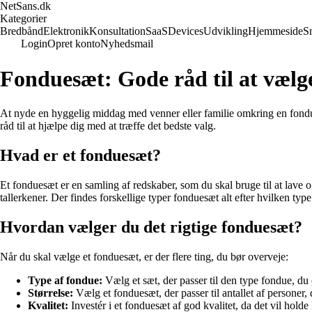
NetSans.dk
Kategorier
Bredbånd
Elektronik
Konsultation
SaaS
Devices
Udvikling
Hjemmeside
S
Login
Opret konto
Nyhedsmail
Fonduesæt: Gode råd til at vælge
At nyde en hyggelig middag med venner eller familie omkring en fondueg
råd til at hjælpe dig med at træffe det bedste valg.
Hvad er et fonduesæt?
Et fonduesæt er en samling af redskaber, som du skal bruge til at lave
tallerkener. Der findes forskellige typer fonduesæt alt efter hvilken t
Hvordan vælger du det rigtige fonduesæt?
Når du skal vælge et fonduesæt, er der flere ting, du bør overveje:
Type af fondue:
Vælg et sæt, der passer til den type fondue, du
Størrelse:
Vælg et fonduesæt, der passer til antallet af personer, d
Kvalitet:
Investér i et fonduesæt af god kvalitet, da det vil hold