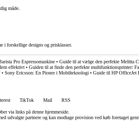
stlig måde.
 i forskellige designs og prisklasser.
Barista Pro Espressomaskine
•
Guide til at vælge den perfekte Melitta 
dem effektivt
•
Guiden til at finde den perfekte multifunktionsprinter: Fa
?
•
Sony Ericsson: En Pioner i Mobilteknologi
•
Guide til HP OfficeJet 
terest
TikTok
Mail
RSS
 køber via links på denne hjemmeside.
med udvalgte partnere og kan modtage provision ved køb foretaget gennem