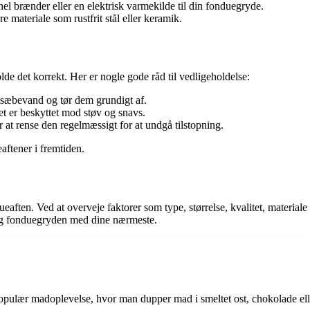
el brænder eller en elektrisk varmekilde til din fonduegryde.
e materiale som rustfrit stål eller keramik.
holde det korrekt. Her er nogle gode råd til vedligeholdelse:
 sæbevand og tør dem grundigt af.
et er beskyttet mod støv og snavs.
 at rense den regelmæssigt for at undgå tilstopning.
aftener i fremtiden.
ueaften. Ved at overveje faktorer som type, størrelse, kvalitet, material
ing fonduegryden med dine nærmeste.
 populær madoplevelse, hvor man dupper mad i smeltet ost, chokolade elle