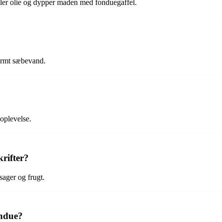
ler olie og dypper maden med fonduegaffel.
varmt sæbevand.
oplevelse.
krifter?
ager og frugt.
ondue?