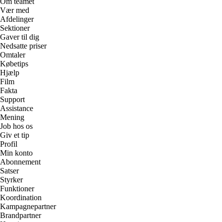
Om teamet
Vær med
Afdelinger
Sektioner
Gaver til dig
Nedsatte priser
Omtaler
Købetips
Hjælp
Film
Fakta
Support
Assistance
Mening
Job hos os
Giv et tip
Profil
Min konto
Abonnement
Satser
Styrker
Funktioner
Koordination
Kampagnepartner
Brandpartner