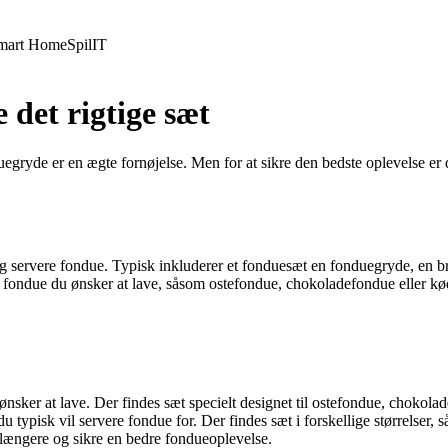
mart Home
Spil
IT
 det rigtige sæt
ryde er en ægte fornøjelse. Men for at sikre den bedste oplevelse er de
 og servere fondue. Typisk inkluderer et fonduesæt en fonduegryde, en b
ype fondue du ønsker at lave, såsom ostefondue, chokoladefondue eller k
 ønsker at lave. Der findes sæt specielt designet til ostefondue, choko
u typisk vil servere fondue for. Der findes sæt i forskellige størrelser, så
e længere og sikre en bedre fondueoplevelse.