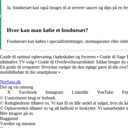
Ja, fonduesæt kan også bruges til at servere saucer og dips på en fe
Hvor kan man købe et fonduesæt?
Fonduesæt kan købes i specialforretninger, stormagasiner eller online
Guide til optimal opbevaring i køleskabet og fryseren
•
Guide til Sage 
ultimative TV-valg
•
Guide til Overlevelsesarmbånd: Sådan bruger du 
En guide til ovnpærer: Hvordan vælger du den rigtige pære til din ovn
mobiltilbehør til din smartphone
•
NetSans.dk
Del og vis omsorg
X
Facebook
Instagram
LinkedIn
YouTube
Pin
© Uautoriseret brug er forbudt.
© Rettighederne tilhører os. Vi kan få en lille andel af salget, hvis du
© Ophavsretten tilhører os og alt indhold er beskyttet. Vi samarbejder 
Bliv klogere på os
Baggrund
Værdier og mission