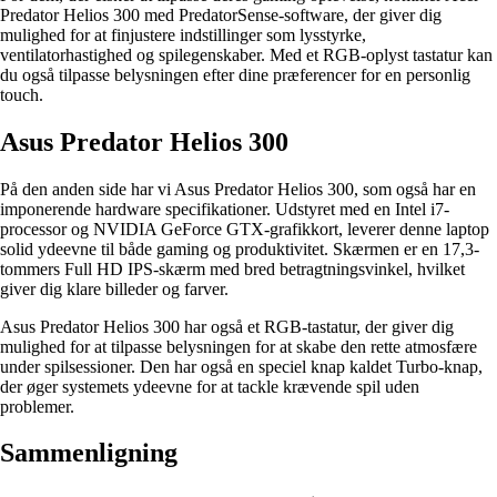
Predator Helios 300 med PredatorSense-software, der giver dig
mulighed for at finjustere indstillinger som lysstyrke,
ventilatorhastighed og spilegenskaber. Med et RGB-oplyst tastatur kan
du også tilpasse belysningen efter dine præferencer for en personlig
touch.
Asus Predator Helios 300
På den anden side har vi Asus Predator Helios 300, som også har en
imponerende hardware specifikationer. Udstyret med en Intel i7-
processor og NVIDIA GeForce GTX-grafikkort, leverer denne laptop
solid ydeevne til både gaming og produktivitet. Skærmen er en 17,3-
tommers Full HD IPS-skærm med bred betragtningsvinkel, hvilket
giver dig klare billeder og farver.
Asus Predator Helios 300 har også et RGB-tastatur, der giver dig
mulighed for at tilpasse belysningen for at skabe den rette atmosfære
under spilsessioner. Den har også en speciel knap kaldet Turbo-knap,
der øger systemets ydeevne for at tackle krævende spil uden
problemer.
Sammenligning