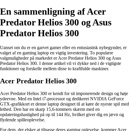
En sammenligning af Acer
Predator Helios 300 og Asus
Predator Helios 300
Uanset om du er en garvet gamer eller en entusiastisk nybegynder, er
valget af en gaming laptop en vigtig investering. To populære
valgmuligheder på markedet er Acer Predator Helios 300 og Asus
Predator Helios 300. I denne artikel vil vi dykke ned i de vigtigste
funktioner og forskelle mellem disse to kraftfulde maskiner.
Acer Predator Helios 300
Acer Predator Helios 300 er kendt for sit imponerende design og høje
ydeevne. Med en Intel i7-processor og dedikeret NVIDIA GeForce
GTX-grafikkort er denne laptop designet til at køre de nyeste spil med
lethed. Den har en skarp 15,6-tommers skærm med en
opdateringshastighed på op til 144 Hz, hvilket giver dig en jævn og
flydende spilleoplevelse.
For dem, der elsker at tilpasse deres gaming oplevelse, kommer Acer