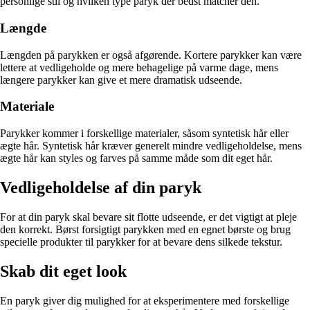
personlige stil og hvilken type paryk der bedst matcher den.
Længde
Længden på parykken er også afgørende. Kortere parykker kan være
lettere at vedligeholde og mere behagelige på varme dage, mens
længere parykker kan give et mere dramatisk udseende.
Materiale
Parykker kommer i forskellige materialer, såsom syntetisk hår eller
ægte hår. Syntetisk hår kræver generelt mindre vedligeholdelse, mens
ægte hår kan styles og farves på samme måde som dit eget hår.
Vedligeholdelse af din paryk
For at din paryk skal bevare sit flotte udseende, er det vigtigt at pleje
den korrekt. Børst forsigtigt parykken med en egnet børste og brug
specielle produkter til parykker for at bevare dens silkede tekstur.
Skab dit eget look
En paryk giver dig mulighed for at eksperimentere med forskellige