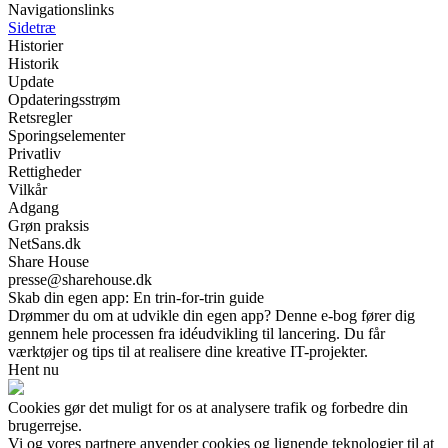
Navigationslinks
Sidetræ
Historier
Historik
Update
Opdateringsstrøm
Retsregler
Sporingselementer
Privatliv
Rettigheder
Vilkår
Adgang
Grøn praksis
NetSans.dk
Share House
presse@sharehouse.dk
Skab din egen app: En trin-for-trin guide
Drømmer du om at udvikle din egen app? Denne e-bog fører dig
gennem hele processen fra idéudvikling til lancering. Du får
værktøjer og tips til at realisere dine kreative IT-projekter.
Hent nu
Cookies gør det muligt for os at analysere trafik og forbedre din
brugerrejse.
Vi og vores partnere anvender cookies og lignende teknologier til at