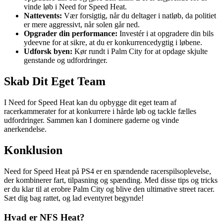
vinde løb i Need for Speed Heat.
Nattevents:
Vær forsigtig, når du deltager i natløb, da politiet
er mere aggressivt, når solen går ned.
Opgrader din performance:
Investér i at opgradere din bils
ydeevne for at sikre, at du er konkurrencedygtig i løbene.
Udforsk byen:
Kør rundt i Palm City for at opdage skjulte
genstande og udfordringer.
Skab Dit Eget Team
I Need for Speed Heat kan du opbygge dit eget team af
racerkammerater for at konkurrere i hårde løb og tackle fælles
udfordringer. Sammen kan I dominere gaderne og vinde
anerkendelse.
Konklusion
Need for Speed Heat på PS4 er en spændende racerspilsoplevelse,
der kombinerer fart, tilpasning og spænding. Med disse tips og tricks
er du klar til at erobre Palm City og blive den ultimative street racer.
Sæt dig bag rattet, og lad eventyret begynde!
Hvad er NFS Heat?