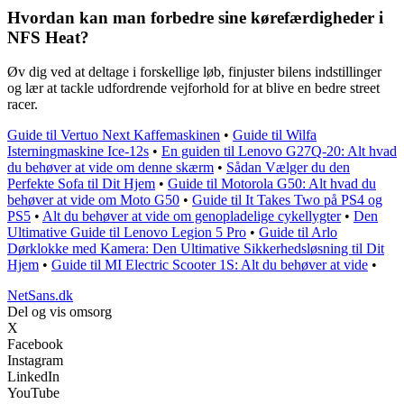
Hvordan kan man forbedre sine kørefærdigheder i
NFS Heat?
Øv dig ved at deltage i forskellige løb, finjuster bilens indstillinger
og lær at tackle udfordrende vejforhold for at blive en bedre street
racer.
Guide til Vertuo Next Kaffemaskinen
•
Guide til Wilfa
Isterningmaskine Ice-12s
•
En guiden til Lenovo G27Q-20: Alt hvad
du behøver at vide om denne skærm
•
Sådan Vælger du den
Perfekte Sofa til Dit Hjem
•
Guide til Motorola G50: Alt hvad du
behøver at vide om Moto G50
•
Guide til It Takes Two på PS4 og
PS5
•
Alt du behøver at vide om genopladelige cykellygter
•
Den
Ultimative Guide til Lenovo Legion 5 Pro
•
Guide til Arlo
Dørklokke med Kamera: Den Ultimative Sikkerhedsløsning til Dit
Hjem
•
Guide til MI Electric Scooter 1S: Alt du behøver at vide
•
NetSans.dk
Del og vis omsorg
X
Facebook
Instagram
LinkedIn
YouTube