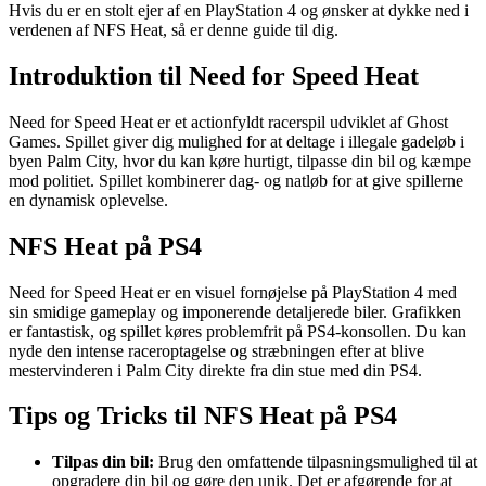
Hvis du er en stolt ejer af en PlayStation 4 og ønsker at dykke ned i
verdenen af ​​NFS Heat, så er denne guide til dig.
Introduktion til Need for Speed Heat
Need for Speed Heat er et actionfyldt racerspil udviklet af Ghost
Games. Spillet giver dig mulighed for at deltage i illegale gadeløb i
byen Palm City, hvor du kan køre hurtigt, tilpasse din bil og kæmpe
mod politiet. Spillet kombinerer dag- og natløb for at give spillerne
en dynamisk oplevelse.
NFS Heat på PS4
Need for Speed Heat er en visuel fornøjelse på PlayStation 4 med
sin smidige gameplay og imponerende detaljerede biler. Grafikken
er fantastisk, og spillet køres problemfrit på PS4-konsollen. Du kan
nyde den intense raceroptagelse og stræbningen efter at blive
mestervinderen i Palm City direkte fra din stue med din PS4.
Tips og Tricks til NFS Heat på PS4
Tilpas din bil:
Brug den omfattende tilpasningsmulighed til at
opgradere din bil og gøre den unik. Det er afgørende for at