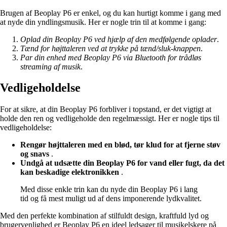
Brugen af Beoplay P6 er enkel, og du kan hurtigt komme i gang med
at nyde din yndlingsmusik. Her er nogle trin til at komme i gang:
Oplad din Beoplay P6 ved hjælp af den medfølgende oplader
.
Tænd for højttaleren ved at trykke på tænd/sluk-knappen
.
Par din enhed med Beoplay P6 via Bluetooth for trådløs
streaming af musik
.
Vedligeholdelse
For at sikre, at din Beoplay P6 forbliver i topstand, er det vigtigt at
holde den ren og vedligeholde den regelmæssigt. Her er nogle tips til
vedligeholdelse:
Rengør højttaleren med en blød, tør klud for at fjerne støv
og snavs
.
Undgå at udsætte din Beoplay P6 for vand eller fugt, da det
kan beskadige elektronikken
.
Med disse enkle trin kan du nyde din Beoplay P6 i lang
tid og få mest muligt ud af dens imponerende lydkvalitet.
Med den perfekte kombination af stilfuldt design, kraftfuld lyd og
brugervenlighed er Beoplay P6 en ideel ledsager til musikelskere på