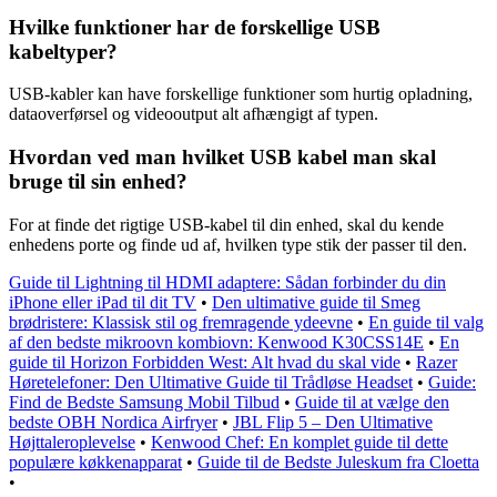
Hvilke funktioner har de forskellige USB
kabeltyper?
USB-kabler kan have forskellige funktioner som hurtig opladning,
dataoverførsel og videooutput alt afhængigt af typen.
Hvordan ved man hvilket USB kabel man skal
bruge til sin enhed?
For at finde det rigtige USB-kabel til din enhed, skal du kende
enhedens porte og finde ud af, hvilken type stik der passer til den.
Guide til Lightning til HDMI adaptere: Sådan forbinder du din
iPhone eller iPad til dit TV
•
Den ultimative guide til Smeg
brødristere: Klassisk stil og fremragende ydeevne
•
En guide til valg
af den bedste mikroovn kombiovn: Kenwood K30CSS14E
•
En
guide til Horizon Forbidden West: Alt hvad du skal vide
•
Razer
Høretelefoner: Den Ultimative Guide til Trådløse Headset
•
Guide:
Find de Bedste Samsung Mobil Tilbud
•
Guide til at vælge den
bedste OBH Nordica Airfryer
•
JBL Flip 5 – Den Ultimative
Højttaleroplevelse
•
Kenwood Chef: En komplet guide til dette
populære køkkenapparat
•
Guide til de Bedste Juleskum fra Cloetta
•