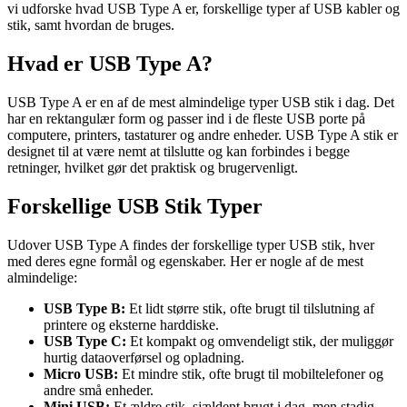
vi udforske hvad USB Type A er, forskellige typer af USB kabler og
stik, samt hvordan de bruges.
Hvad er USB Type A?
USB Type A er en af de mest almindelige typer USB stik i dag. Det
har en rektangulær form og passer ind i de fleste USB porte på
computere, printers, tastaturer og andre enheder. USB Type A stik er
designet til at være nemt at tilslutte og kan forbindes i begge
retninger, hvilket gør det praktisk og brugervenligt.
Forskellige USB Stik Typer
Udover USB Type A findes der forskellige typer USB stik, hver
med deres egne formål og egenskaber. Her er nogle af de mest
almindelige:
USB Type B:
Et lidt større stik, ofte brugt til tilslutning af
printere og eksterne harddiske.
USB Type C:
Et kompakt og omvendeligt stik, der muliggør
hurtig dataoverførsel og opladning.
Micro USB:
Et mindre stik, ofte brugt til mobiltelefoner og
andre små enheder.
Mini USB:
Et ældre stik, sjældent brugt i dag, men stadig