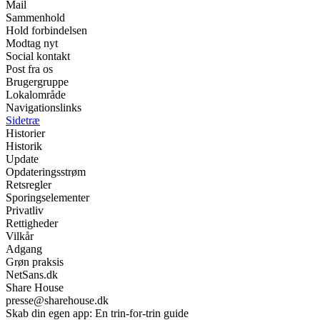
Mail
Sammenhold
Hold forbindelsen
Modtag nyt
Social kontakt
Post fra os
Brugergruppe
Lokalområde
Navigationslinks
Sidetræ
Historier
Historik
Update
Opdateringsstrøm
Retsregler
Sporingselementer
Privatliv
Rettigheder
Vilkår
Adgang
Grøn praksis
NetSans.dk
Share House
presse@sharehouse.dk
Skab din egen app: En trin-for-trin guide