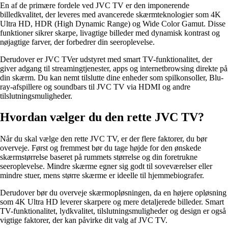
En af de primære fordele ved JVC TV er den imponerende
billedkvalitet, der leveres med avancerede skærmteknologier som 4K
Ultra HD, HDR (High Dynamic Range) og Wide Color Gamut. Disse
funktioner sikrer skarpe, livagtige billeder med dynamisk kontrast og
nøjagtige farver, der forbedrer din seeroplevelse.
Derudover er JVC TVer udstyret med smart TV-funktionalitet, der
giver adgang til streamingtjenester, apps og internetbrowsing direkte på
din skærm. Du kan nemt tilslutte dine enheder som spilkonsoller, Blu-
ray-afspillere og soundbars til JVC TV via HDMI og andre
tilslutningsmuligheder.
Hvordan vælger du den rette JVC TV?
Når du skal vælge den rette JVC TV, er der flere faktorer, du bør
overveje. Først og fremmest bør du tage højde for den ønskede
skærmstørrelse baseret på rummets størrelse og din foretrukne
seeroplevelse. Mindre skærme egner sig godt til soveværelser eller
mindre stuer, mens større skærme er ideelle til hjemmebiografer.
Derudover bør du overveje skærmopløsningen, da en højere opløsning
som 4K Ultra HD leverer skarpere og mere detaljerede billeder. Smart
TV-funktionalitet, lydkvalitet, tilslutningsmuligheder og design er også
vigtige faktorer, der kan påvirke dit valg af JVC TV.