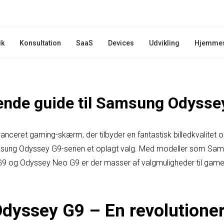
ik
Konsultation
SaaS
Devices
Udvikling
Hjemme
nde guide til Samsung Odysse
vanceret gaming-skærm, der tilbyder en fantastisk billedkvalitet 
msung Odyssey G9-serien et oplagt valg. Med modeller som Sa
og Odyssey Neo G9 er der masser af valgmuligheder til gamer
yssey G9 – En revolutione