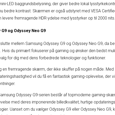
ni-LED baggrundsbelysning, der giver bedre lokal lysstyrkekontr
endnu bedre kontrast. Skærmen er også udstyret med VESA Certifi
an levere fremragende HDR-ydelse med lysstyrker op til 2000 nits
y G9 og Odyssey Neo G9
eslutte mellem Samsung Odyssey G9 og Odyssey Neo G9, da be
e. Hvis du primært fokuserer på gaming og ønsker den bedst mul
valg for dig med dens forbedrede teknologier og funktioner.
g en fremragende skærm, der ikke skuffer på nogen måde. Me
ateringshastighed vil du få en fantastisk gaming-oplevelse, der vil
tninger.
amsung Odyssey G9-serien består af topmoderne gaming-skærm
evelse med deres imponerende billedkvalitet, hurtige opdatering
gier. Uanset om du vælger Odyssey G9 eller Odyssey Neo G9, k