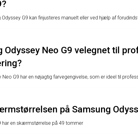
9?
dyssey G9 kan finjusteres manuelt eller ved hjælp af forudindsti
 Odyssey Neo G9 velegnet til pro
ering?
eo G9 har en nøjagtig farvegengivelse, som er ideel til profess
ærmstørrelsen på Samsung Odys
har en skærmstørrelse på 49 tommer