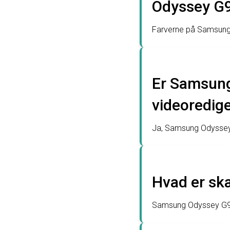
Odyssey G
Farverne på Samsung O
Er Samsung
videoredig
Ja, Samsung Odyssey N
Hvad er sk
Samsung Odyssey G9 