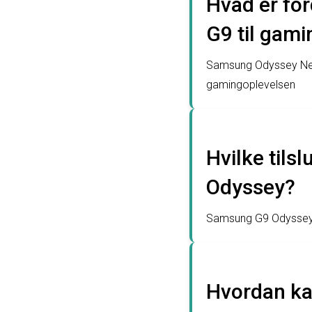
Hvad er fo
G9 til gami
Samsung Odyssey Neo 
gamingoplevelsen
Hvilke tils
Odyssey?
Samsung G9 Odyssey h
Hvordan ka