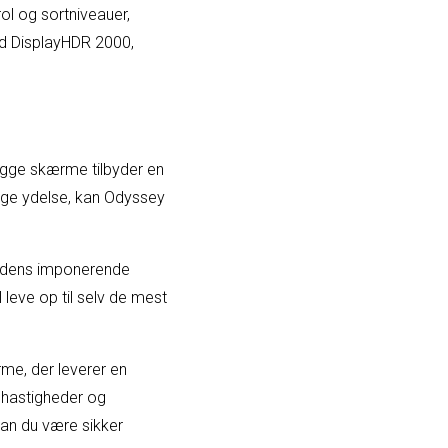
ol og sortniveauer,
ed DisplayHDR 2000,
.
gge skærme tilbyder en
ige ydelse, kan Odyssey
d dens imponerende
 leve op til selv de mest
e, der leverer en
shastigheder og
an du være sikker