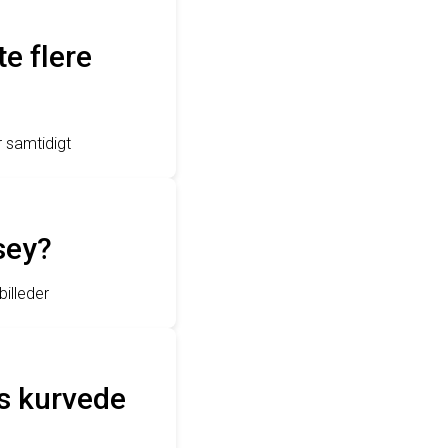
e flere
r samtidigt
sey?
illeder
s kurvede