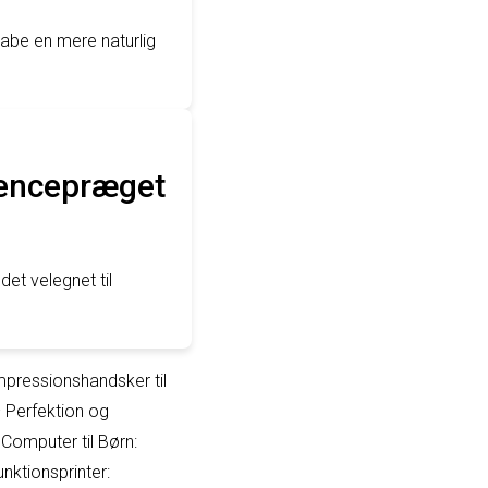
be en mere naturlig
rencepræget
et velegnet til
pressionshandsker til
Perfektion og
f Computer til Børn:
unktionsprinter: