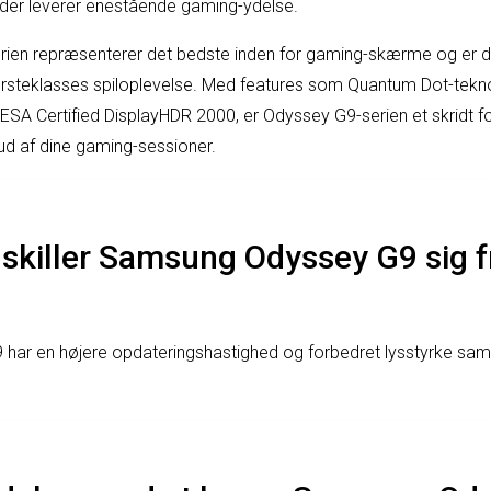
 der leverer enestående gaming-ydelse.
en repræsenterer det bedste inden for gaming-skærme og er de
rsteklasses spiloplevelse. Med features som Quantum Dot-tekno
SA Certified DisplayHDR 2000, er Odyssey G9-serien et skridt f
t ud af dine gaming-sessioner.
killer Samsung Odyssey G9 sig fr
ar en højere opdateringshastighed og forbedret lysstyrke sa