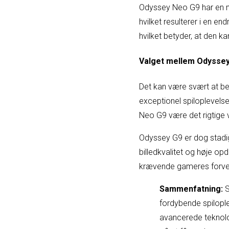
Odyssey Neo G9 har en mi
hvilket resulterer i en 
hvilket betyder, at den k
Valget mellem Odysse
Det kan være svært at b
exceptionel spiloplevels
Neo G9 være det rigtige 
Odyssey G9 er dog stadi
billedkvalitet og høje opd
krævende gameres forven
Sammenfatning:
S
fordybende spilopl
avancerede teknolo