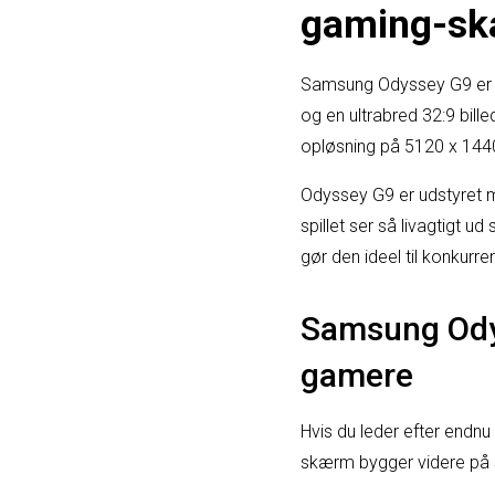
gaming-s
Samsung Odyssey G9 er 
og en ultrabred 32:9 bil
opløsning på 5120 x 1440 
Odyssey G9 er udstyret m
spillet ser så livagtigt 
gør den ideel til konkurr
Samsung Odys
gamere
Hvis du leder efter end
skærm bygger videre på s