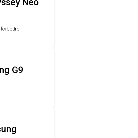
yssey Neo
 forbedrer
ung G9
sung