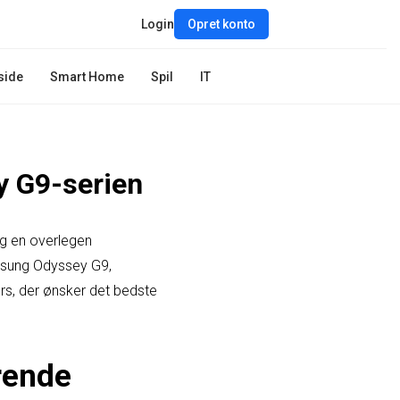
Login
Opret konto
side
Smart Home
Spil
IT
y G9-serien
og en overlegen
msung Odyssey G9,
s, der ønsker det bedste
rende