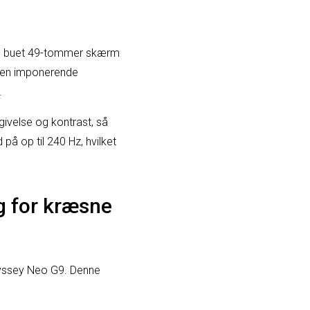
n buet 49-tommer skærm
r en imponerende
.
ivelse og kontrast, så
på op til 240 Hz, hvilket
g for kræsne
dyssey Neo G9. Denne