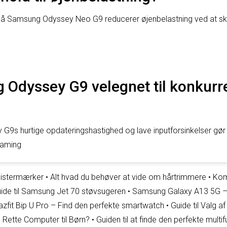
 Samsung Odyssey Neo G9 reducerer øjenbelastning ved at ska
 Odyssey G9 velegnet til konkur
9s hurtige opdateringshastighed og lave inputforsinkelser gør d
gaming
Klistermærker
•
Alt hvad du behøver at vide om hårtrimmere
•
Kom
de til Samsung Jet 70 støvsugeren
•
Samsung Galaxy A13 5G – 
azfit Bip U Pro – Find den perfekte smartwatch
•
Guide til Valg a
Rette Computer til Børn?
•
Guiden til at finde den perfekte multif