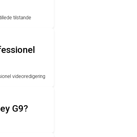
llede tilstande
fessionel
ionel videoredigering
sey G9?