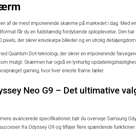
kærm
en af de mest imponerende skærme på markedet i dag. Med e
ledformat får du en fuldstændig fordybende spiloplevelse. Den ha
pixels, der sikrer knivskarpe billeder og en utrolig detaljerigdom
ed Quantum Dot-teknologi, der sikrer en imponerende farvegeng
ud som muligt. Skærmen har også en lynhurtig opdateringshastighed 
encepræget gaming, hvor hver eneste frame tæller.
sey Neo G9 – Det ultimative val
nu mere avancerede specifikationer, bør du overveje Samsung O
uccesen fra Odyssey G9 og tilføjer flere spændende funktioner.