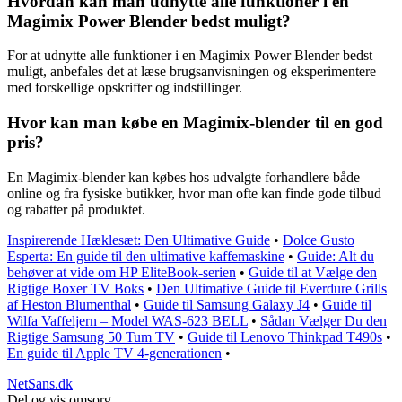
Hvordan kan man udnytte alle funktioner i en
Magimix Power Blender bedst muligt?
For at udnytte alle funktioner i en Magimix Power Blender bedst
muligt, anbefales det at læse brugsanvisningen og eksperimentere
med forskellige opskrifter og indstillinger.
Hvor kan man købe en Magimix-blender til en god
pris?
En Magimix-blender kan købes hos udvalgte forhandlere både
online og fra fysiske butikker, hvor man ofte kan finde gode tilbud
og rabatter på produktet.
Inspirerende Hæklesæt: Den Ultimative Guide
•
Dolce Gusto
Esperta: En guide til den ultimative kaffemaskine
•
Guide: Alt du
behøver at vide om HP EliteBook-serien
•
Guide til at Vælge den
Rigtige Boxer TV Boks
•
Den Ultimative Guide til Everdure Grills
af Heston Blumenthal
•
Guide til Samsung Galaxy J4
•
Guide til
Wilfa Vaffeljern – Model WAS-623 BELL
•
Sådan Vælger Du den
Rigtige Samsung 50 Tum TV
•
Guide til Lenovo Thinkpad T490s
•
En guide til Apple TV 4-generationen
•
NetSans.dk
Del og vis omsorg