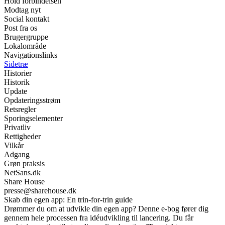
Hold forbindelsen
Modtag nyt
Social kontakt
Post fra os
Brugergruppe
Lokalområde
Navigationslinks
Sidetræ
Historier
Historik
Update
Opdateringsstrøm
Retsregler
Sporingselementer
Privatliv
Rettigheder
Vilkår
Adgang
Grøn praksis
NetSans.dk
Share House
presse@sharehouse.dk
Skab din egen app: En trin-for-trin guide
Drømmer du om at udvikle din egen app? Denne e-bog fører dig
gennem hele processen fra idéudvikling til lancering. Du får