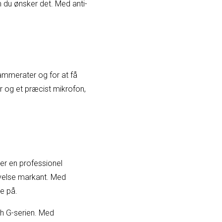
 du ønsker det. Med anti-
ammerater og for at få
r og et præcist mikrofon,
er en professionel
plevelse markant. Med
e på.
ch G-serien. Med