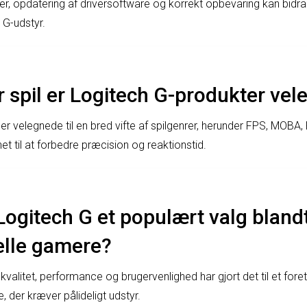
er, opdatering af driversoftware og korrekt opbevaring kan bidrag
 G-udstyr.
r spil er Logitech G-produkter vel
r velegnede til en bred vifte af spilgenrer, herunder FPS, MOBA, 
t til at forbedre præcision og reaktionstid.
Logitech G et populært valg bland
elle gamere?
valitet, performance og brugervenlighed har gjort det til et fore
 der kræver pålideligt udstyr.