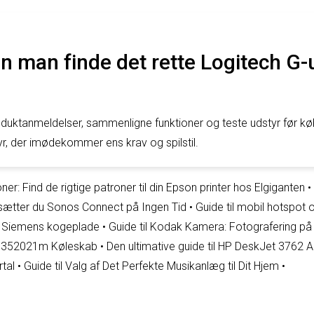
 man finde det rette Logitech G-u
duktanmeldelser, sammenligne funktioner og teste udstyr før kø
yr, der imødekommer ens krav og spilstil.
er: Find de rigtige patroner til din Epson printer hos Elgiganten
•
ætter du Sonos Connect på Ingen Tid
•
Guide til mobil hotspot o
in Siemens kogeplade
•
Guide til Kodak Kamera: Fotografering p
pb352021m Køleskab
•
Den ultimative guide til HP DeskJet 3762 Al
tal
•
Guide til Valg af Det Perfekte Musikanlæg til Dit Hjem
•