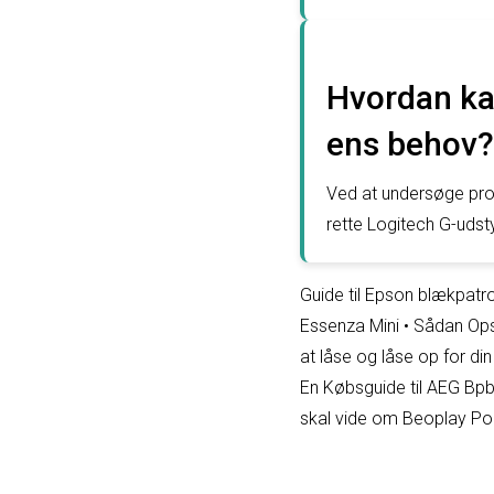
Hvordan kan
ens behov?
Ved at undersøge pro
rette Logitech G-udst
Guide til Epson blækpatron
Essenza Mini
•
Sådan Ops
at låse og låse op for d
En Købsguide til AEG B
skal vide om Beoplay Por