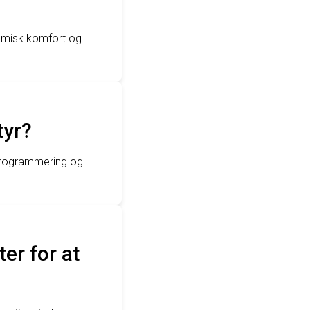
nomisk komfort og
tyr?
-programmering og
er for at