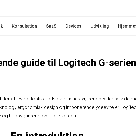
ik
Konsultation
SaaS
Devices
Udvikling
Hjemme
nde guide til Logitech G-serien
dt for at levere topkvalitets gamingudstyr, der opfylder selv d
knologi, ergonomisk design og imponerende ydeevne er Logitec
le og hobbygamere over hele verden.