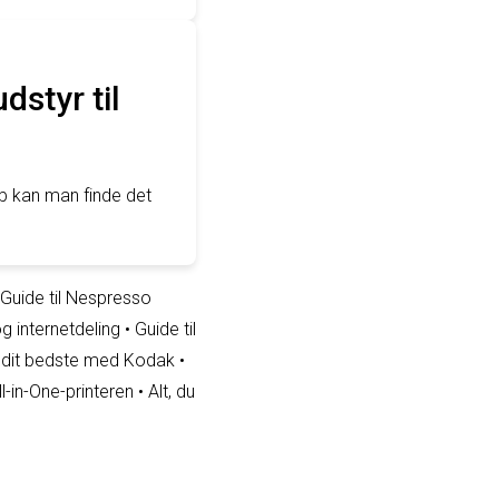
dstyr til
b kan man finde det
Guide til Nespresso
g internetdeling
•
Guide til
å dit bedste med Kodak
•
l-in-One-printeren
•
Alt, du