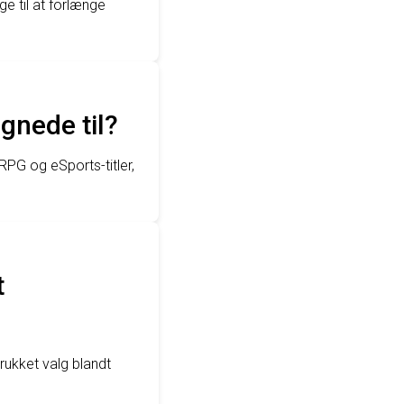
e til at forlænge
egnede til?
RPG og eSports-titler,
t
trukket valg blandt