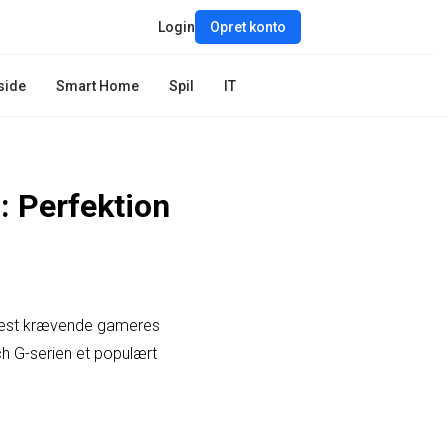
Login
Opret konto
side
Smart Home
Spil
IT
: Perfektion
e mest krævende gameres
h G-serien et populært