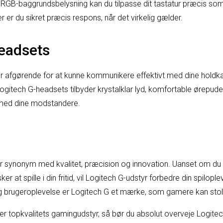
 RGB-baggrundsbelysning kan du tilpasse dit tastatur præcis som
r er du sikret præcis respons, når det virkelig gælder.
eadsets
r afgørende for at kunne kommunikere effektivt med dine holdk
Logitech G-headsets tilbyder krystalklar lyd, komfortable ørepude
t med dine modstandere.
n
er synonym med kvalitet, præcision og innovation. Uanset om du 
ker at spille i din fritid, vil Logitech G-udstyr forbedre din spilo
og brugeroplevelse er Logitech G et mærke, som gamere kan stol
ter topkvalitets gamingudstyr, så bør du absolut overveje Logite