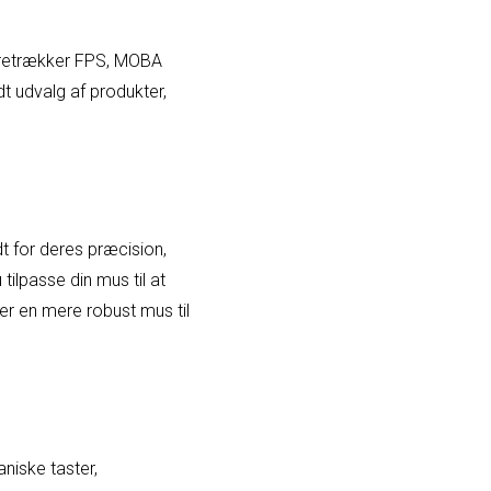
oretrækker FPS, MOBA
dt udvalg af produkter,
t for deres præcision,
lpasse din mus til at
ller en mere robust mus til
niske taster,