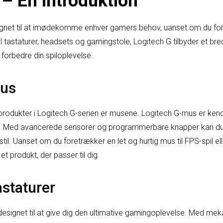
 – En introduktion
signet til at imødekomme enhver gamers behov, uanset om du f
til tastaturer, headsets og gamingstole, Logitech G tilbyder et bre
 forbedre din spiloplevelse.
Mus
rodukter i Logitech G-serien er musene. Logitech G-mus er kend
. Med avancerede sensorer og programmerbare knapper kan du ti
lestil. Uanset om du foretrækker en let og hurtig mus til FPS-spil e
t produkt, der passer til dig.
astaturer
designet til at give dig den ultimative gamingoplevelse. Med meka