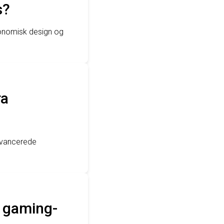
s?
onomisk design og
ra
avancerede
G gaming-