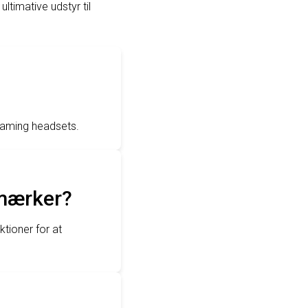
timative udstyr til
gaming headsets.
-mærker?
tioner for at