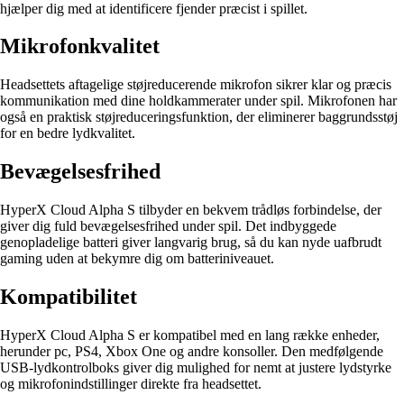
hjælper dig med at identificere fjender præcist i spillet.
Mikrofonkvalitet
Headsettets aftagelige støjreducerende mikrofon sikrer klar og præcis
kommunikation med dine holdkammerater under spil. Mikrofonen har
også en praktisk støjreduceringsfunktion, der eliminerer baggrundsstøj
for en bedre lydkvalitet.
Bevægelsesfrihed
HyperX Cloud Alpha S tilbyder en bekvem trådløs forbindelse, der
giver dig fuld bevægelsesfrihed under spil. Det indbyggede
genopladelige batteri giver langvarig brug, så du kan nyde uafbrudt
gaming uden at bekymre dig om batteriniveauet.
Kompatibilitet
HyperX Cloud Alpha S er kompatibel med en lang række enheder,
herunder pc, PS4, Xbox One og andre konsoller. Den medfølgende
USB-lydkontrolboks giver dig mulighed for nemt at justere lydstyrke
og mikrofonindstillinger direkte fra headsettet.