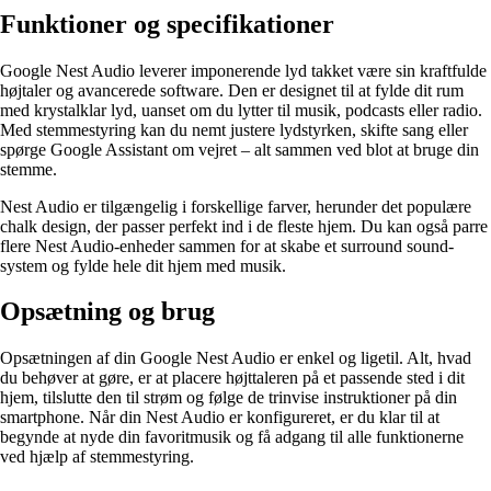
Funktioner og specifikationer
Google Nest Audio leverer imponerende lyd takket være sin kraftfulde
højtaler og avancerede software. Den er designet til at fylde dit rum
med krystalklar lyd, uanset om du lytter til musik, podcasts eller radio.
Med stemmestyring kan du nemt justere lydstyrken, skifte sang eller
spørge Google Assistant om vejret – alt sammen ved blot at bruge din
stemme.
Nest Audio er tilgængelig i forskellige farver, herunder det populære
chalk design, der passer perfekt ind i de fleste hjem. Du kan også parre
flere Nest Audio-enheder sammen for at skabe et surround sound-
system og fylde hele dit hjem med musik.
Opsætning og brug
Opsætningen af din Google Nest Audio er enkel og ligetil. Alt, hvad
du behøver at gøre, er at placere højttaleren på et passende sted i dit
hjem, tilslutte den til strøm og følge de trinvise instruktioner på din
smartphone. Når din Nest Audio er konfigureret, er du klar til at
begynde at nyde din favoritmusik og få adgang til alle funktionerne
ved hjælp af stemmestyring.