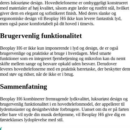
deres luksuriøse design. Hovedtelefonerne er omhyggeligt konstrueret
med materialer af høj kvalitet, såsom ægte læder og rustfrit stål, hvilket
giver dem en elegant og sofistikeret finish. Med deres slanke og
ergonomiske design vil Beoplay H6 ikke kun levere fantastisk lyd,
men også passe komfortabelt på dit hoved i timevis.
Brugervenlig funktionalitet
Beoplay H6 er ikke kun imponerende i lyd og design, de er også
brugervenlige og praktiske at bruge i hverdagen. Med smarte
funktioner som en integreret fjernbetjening og mikrofon kan du nemt
skifte mellem sange og besvare opkald uden besvær. Derudover
leveres hovedtelefonerne med en praktisk bæretaske, der beskytter dem
mod støv og ridser, når de ikke er i brug.
Sammenfatning
Beoplay H6 kombinerer fremragende lydkvalitet, luksuriøst design og
brugervenlig funktionalitet i en hovedtelefonmodel, der appellerer til
lydentusiaster og designbevidste forbrugere. Uanset om du er på farten
eller bare vil nyde din musik derhjemme, vil Beoplay H6 give dig en
førsteklasses lydoplevelse med stil.