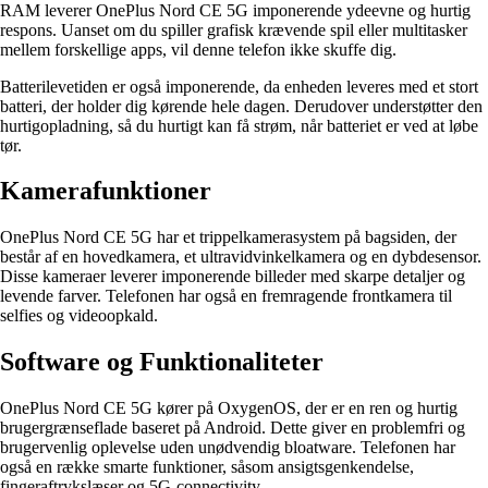
RAM leverer OnePlus Nord CE 5G imponerende ydeevne og hurtig
respons. Uanset om du spiller grafisk krævende spil eller multitasker
mellem forskellige apps, vil denne telefon ikke skuffe dig.
Batterilevetiden er også imponerende, da enheden leveres med et stort
batteri, der holder dig kørende hele dagen. Derudover understøtter den
hurtigopladning, så du hurtigt kan få strøm, når batteriet er ved at løbe
tør.
Kamerafunktioner
OnePlus Nord CE 5G har et trippelkamerasystem på bagsiden, der
består af en hovedkamera, et ultravidvinkelkamera og en dybdesensor.
Disse kameraer leverer imponerende billeder med skarpe detaljer og
levende farver. Telefonen har også en fremragende frontkamera til
selfies og videoopkald.
Software og Funktionaliteter
OnePlus Nord CE 5G kører på OxygenOS, der er en ren og hurtig
brugergrænseflade baseret på Android. Dette giver en problemfri og
brugervenlig oplevelse uden unødvendig bloatware. Telefonen har
også en række smarte funktioner, såsom ansigtsgenkendelse,
fingeraftrykslæser og 5G-connectivity.