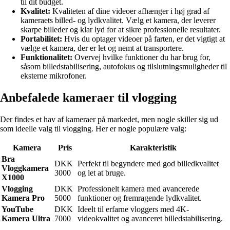
til dit budget.
Kvalitet:
Kvaliteten af dine videoer afhænger i høj grad af
kameraets billed- og lydkvalitet. Vælg et kamera, der leverer
skarpe billeder og klar lyd for at sikre professionelle resultater.
Portabilitet:
Hvis du optager videoer på farten, er det vigtigt at
vælge et kamera, der er let og nemt at transportere.
Funktionalitet:
Overvej hvilke funktioner du har brug for,
såsom billedstabilisering, autofokus og tilslutningsmuligheder til
eksterne mikrofoner.
Anbefalede kameraer til vlogging
Der findes et hav af kameraer på markedet, men nogle skiller sig ud
som ideelle valg til vlogging. Her er nogle populære valg:
Kamera
Pris
Karakteristik
Bra
DKK
Perfekt til begyndere med god billedkvalitet
Vloggkamera
3000
og let at bruge.
X1000
Vlogging
DKK
Professionelt kamera med avancerede
Kamera Pro
5000
funktioner og fremragende lydkvalitet.
YouTube
DKK
Ideelt til erfarne vloggers med 4K-
Kamera Ultra
7000
videokvalitet og avanceret billedstabilisering.