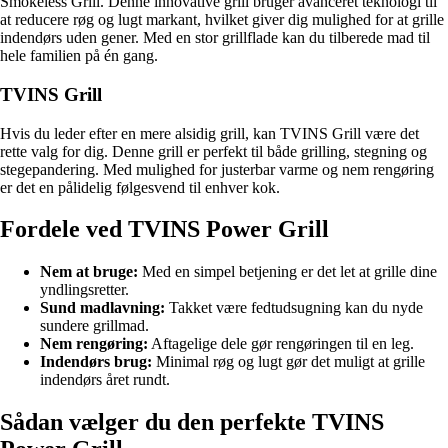
Smokeless Grill. Denne innovative grill bruger avanceret teknologi til
at reducere røg og lugt markant, hvilket giver dig mulighed for at grille
indendørs uden gener. Med en stor grillflade kan du tilberede mad til
hele familien på én gang.
TVINS Grill
Hvis du leder efter en mere alsidig grill, kan TVINS Grill være det
rette valg for dig. Denne grill er perfekt til både grilling, stegning og
stegepandering. Med mulighed for justerbar varme og nem rengøring
er det en pålidelig følgesvend til enhver kok.
Fordele ved TVINS Power Grill
Nem at bruge:
Med en simpel betjening er det let at grille dine
yndlingsretter.
Sund madlavning:
Takket være fedtudsugning kan du nyde
sundere grillmad.
Nem rengøring:
Aftagelige dele gør rengøringen til en leg.
Indendørs brug:
Minimal røg og lugt gør det muligt at grille
indendørs året rundt.
Sådan vælger du den perfekte TVINS