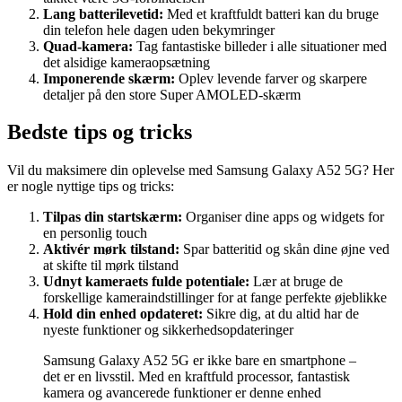
Lang batterilevetid:
Med et kraftfuldt batteri kan du bruge
din telefon hele dagen uden bekymringer
Quad-kamera:
Tag fantastiske billeder i alle situationer med
det alsidige kameraopsætning
Imponerende skærm:
Oplev levende farver og skarpere
detaljer på den store Super AMOLED-skærm
Bedste tips og tricks
Vil du maksimere din oplevelse med Samsung Galaxy A52 5G? Her
er nogle nyttige tips og tricks:
Tilpas din startskærm:
Organiser dine apps og widgets for
en personlig touch
Aktivér mørk tilstand:
Spar batteritid og skån dine øjne ved
at skifte til mørk tilstand
Udnyt kameraets fulde potentiale:
Lær at bruge de
forskellige kameraindstillinger for at fange perfekte øjeblikke
Hold din enhed opdateret:
Sikre dig, at du altid har de
nyeste funktioner og sikkerhedsopdateringer
Samsung Galaxy A52 5G er ikke bare en smartphone –
det er en livsstil. Med en kraftfuld processor, fantastisk
kamera og avancerede funktioner er denne enhed