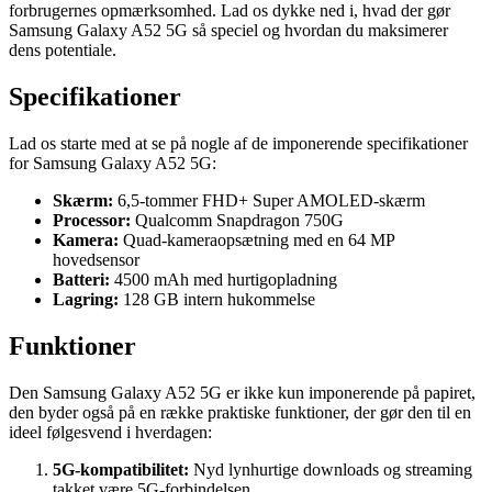
forbrugernes opmærksomhed. Lad os dykke ned i, hvad der gør
Samsung Galaxy A52 5G så speciel og hvordan du maksimerer
dens potentiale.
Specifikationer
Lad os starte med at se på nogle af de imponerende specifikationer
for Samsung Galaxy A52 5G:
Skærm:
6,5-tommer FHD+ Super AMOLED-skærm
Processor:
Qualcomm Snapdragon 750G
Kamera:
Quad-kameraopsætning med en 64 MP
hovedsensor
Batteri:
4500 mAh med hurtigopladning
Lagring:
128 GB intern hukommelse
Funktioner
Den Samsung Galaxy A52 5G er ikke kun imponerende på papiret,
den byder også på en række praktiske funktioner, der gør den til en
ideel følgesvend i hverdagen:
5G-kompatibilitet:
Nyd lynhurtige downloads og streaming
takket være 5G-forbindelsen