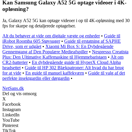
Kan Samsung Galaxy A52 5G optage videoer i 4K-
opløsning?
Ja, Galaxy A52 5G kan optage videoer i op til 4K-opløsning med 30
fps for skarpe og detaljerede optagelser.
Alt du behøver at vide om digitale vægte og enheder
•
Guide til
iRobot Roomba 605 Støvsuger
•
Guide til erstatning af SAPHE
Drive, som er udgået
•
Xiaomi Mi Box S: En Dybdegående
Gennemgang af Den Populære Medieafspiller
•
Nespresso Creatista
Plus: Den Ultimative Kaffemaskine til Hjemmebaristaen
•
Alt om
CR2-batterier
•
En dybdegående guide til HyperX Cloud Alpha
headsettet
•
Guide til HP 302 Blækpatroner: Alt hvad du har brug
for at vide
•
En guide til manuel kaffekværn
•
Guide til valg af det
perfekte insektgardin eller dørgardin
•
NetSans.dk
Del og vis omsorg
X
Facebook
Instagram
LinkedIn
YouTube
Pinterest
TikTok