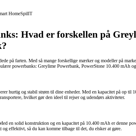
mart Home
Spil
IT
banks: Hvad er forskellen på Gr
k?
ede på farten. Med så mange forskellige mærker og modeller på markede
re populære powerbanks: Greylime Powerbank, PowerStone 10.400 mAh o
verer hurtig og stabil strøm til dine enheder. Med en kapacitet på op 
sportere, hvilket gør den ideel til rejser og udendørs aktiviteter.
ed en solid konstruktion og en kapacitet på 10.400 mAh er denne power
t og effektivt, så du kan komme tilbage til det, du elsker at gøre.