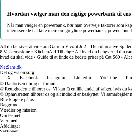
Hvordan vælger man den rigtige powerbank til ens
Når man vælger en powerbank, bør man overveje faktorer som kapaci
interesserede i at lære mere om greylime powerbanks, powerston
Alt du behøver at vide om Garmin Vivofit Jr 2 – Den ultimative Spide
8 Vaskemaskine
•
KitchenAid Tilbehør: Alt hvad du behøver til din rø
hvad du skal vide
•
Guide til at finde de bedste priser på Cat S60
•
Alt 
NetSans.dk
Del og vis omsorg
X
Facebook
Instagram
LinkedIn
YouTube
Pin
© Uautoriseret brug er forbudt.
© Rettighederne tilhører os. Vi kan få en lille andel af salget, hvis du
© Ophavsretten tilhører os og alt indhold er beskyttet. Vi samarbejder 
Bliv klogere på os
Baggrund
Værdier og mission
Om teamet
Vær med
Afdelinger
Sektioner