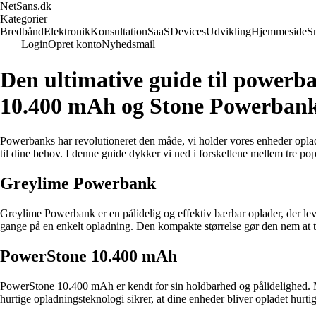
NetSans.dk
Kategorier
Bredbånd
Elektronik
Konsultation
SaaS
Devices
Udvikling
Hjemmeside
S
Login
Opret konto
Nyhedsmail
Den ultimative guide til power
10.400 mAh og Stone Powerban
Powerbanks har revolutioneret den måde, vi holder vores enheder oplad
til dine behov. I denne guide dykker vi ned i forskellene mellem t
Greylime Powerbank
Greylime Powerbank er en pålidelig og effektiv bærbar oplader, der le
gange på en enkelt opladning. Den kompakte størrelse gør den nem at tran
PowerStone 10.400 mAh
PowerStone 10.400 mAh er kendt for sin holdbarhed og pålidelighed. M
hurtige opladningsteknologi sikrer, at dine enheder bliver opladet hurtig