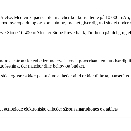
tørrelse. Med en kapacitet, der matcher konkurrenterne på 10.000 mAh,
mod overopladning og kortslutning, hvilket giver dig ro i sindet under
Stone 10.400 mAh eller Stone Powerbank, får du en pålidelig og effek
r andre elektroniske enheder undervejs, er en powerbank en uundværlig 
 løsning, der matcher dine behov og budget.
de, og vær sikker på, at dine enheder altid er klar til brug, uanset hvor
at genoplade elektroniske enheder såsom smartphones og tablets.