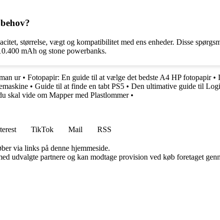
 behov?
tet, størrelse, vægt og kompatibilitet med ens enheder. Disse spørgsm
e 10.400 mAh og stone powerbanks.
rman ur
•
Fotopapir: En guide til at vælge det bedste A4 HP fotopapir
•
remaskine
•
Guide til at finde en tabt PS5
•
Den ultimative guide til L
du skal vide om Mapper med Plastlommer
•
terest
TikTok
Mail
RSS
 køber via links på denne hjemmeside.
med udvalgte partnere og kan modtage provision ved køb foretaget gennem