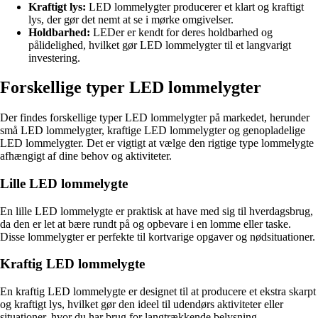
Kraftigt lys:
LED lommelygter producerer et klart og kraftigt
lys, der gør det nemt at se i mørke omgivelser.
Holdbarhed:
LEDer er kendt for deres holdbarhed og
pålidelighed, hvilket gør LED lommelygter til et langvarigt
investering.
Forskellige typer LED lommelygter
Der findes forskellige typer LED lommelygter på markedet, herunder
små LED lommelygter, kraftige LED lommelygter og genopladelige
LED lommelygter. Det er vigtigt at vælge den rigtige type lommelygte
afhængigt af dine behov og aktiviteter.
Lille LED lommelygte
En lille LED lommelygte er praktisk at have med sig til hverdagsbrug,
da den er let at bære rundt på og opbevare i en lomme eller taske.
Disse lommelygter er perfekte til kortvarige opgaver og nødsituationer.
Kraftig LED lommelygte
En kraftig LED lommelygte er designet til at producere et ekstra skarpt
og kraftigt lys, hvilket gør den ideel til udendørs aktiviteter eller
situationer, hvor du har brug for langtrækkende belysning.