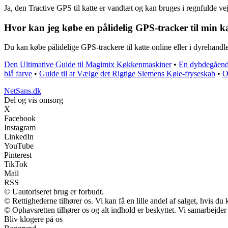
Ja, den Tractive GPS til katte er vandtæt og kan bruges i regnfulde ve
Hvor kan jeg købe en pålidelig GPS-tracker til min k
Du kan købe pålidelige GPS-trackere til katte online eller i dyrehandler
Den Ultimative Guide til Magimix Køkkenmaskiner
•
En dybdegående
blå farve
•
Guide til at Vælge det Rigtige Siemens Køle-fryseskab
•
O
NetSans.dk
Del og vis omsorg
X
Facebook
Instagram
LinkedIn
YouTube
Pinterest
TikTok
Mail
RSS
© Uautoriseret brug er forbudt.
© Rettighederne tilhører os. Vi kan få en lille andel af salget, hvis d
© Ophavsretten tilhører os og alt indhold er beskyttet. Vi samarbejder
Bliv klogere på os