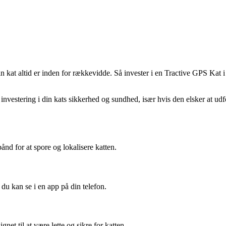
 kat altid er inden for rækkevidde. Så invester i en Tractive GPS Kat i
 investering i din kats sikkerhed og sundhed, især hvis den elsker at u
bånd for at spore og lokalisere katten.
 du kan se i en app på din telefon.
gnet til at være lette og sikre for katten.