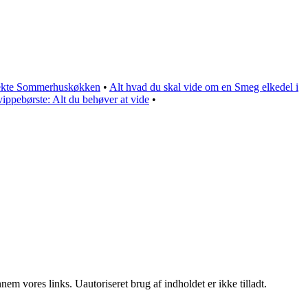
ekte Sommerhuskøkken
•
Alt hvad du skal vide om en Smeg elkedel i
vippebørste: Alt du behøver at vide
•
m vores links. Uautoriseret brug af indholdet er ikke tilladt.