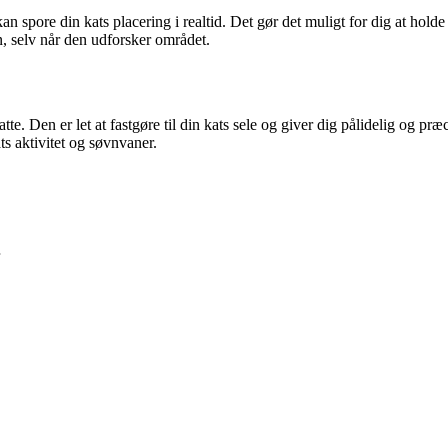
id kan spore din kats placering i realtid. Det gør det muligt for dig at 
n, selv når den udforsker området.
tte. Den er let at fastgøre til din kats sele og giver dig pålidelig og p
s aktivitet og søvnvaner.