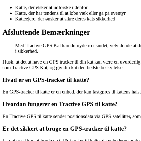
Katte, der elsker at udforske udenfor
Katte, der har tendens til at løbe væk eller gå på eventyr
Katteejere, der ønsker at sikre deres kats sikkerhed
Afsluttende Bemærkninger
Med Tractive GPS Kat kan du nyde ro i sindet, velvidende at din
i sikkerhed.
Husk, at det at have en GPS tracker til din kat kan være en uvurderlig
som Tractive GPS Kat, og giv din kat den bedste beskyttelse.
Hvad er en GPS-tracker til katte?
En GPS-tracker til katte er en enhed, der kan fastgøres til kattens hals
Hvordan fungerer en Tractive GPS til katte?
En Tractive GPS til katte sender positionsdata via GPS-satellitter, som
Er det sikkert at bruge en GPS-tracker til katte?
Ja, det er sikkert at bruge en GPS-tracker til katte, da enhederne er desi