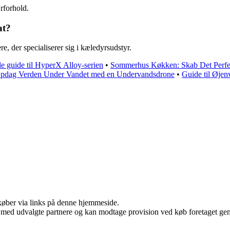
jrforhold.
at?
e, der specialiserer sig i kæledyrsudstyr.
 guide til HyperX Alloy-serien
•
Sommerhus Køkken: Skab Det Perf
pdag Verden Under Vandet med en Undervandsdrone
•
Guide til Øjen
u køber via links på denne hjemmeside.
 med udvalgte partnere og kan modtage provision ved køb foretaget genne