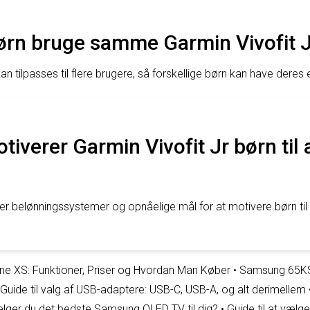
børn bruge samme Garmin Vivofit 
an tilpasses til flere brugere, så forskellige børn kan have deres 
iverer Garmin Vivofit Jr børn til 
ger belønningssystemer og opnåelige mål for at motivere børn til
hone XS: Funktioner, Priser og Hvordan Man Køber
•
Samsung 65KS
Guide til valg af USB-adaptere: USB-C, USB-A, og alt derimellem
lger du det bedste Samsung QLED TV til dig?
•
Guide til at vælge