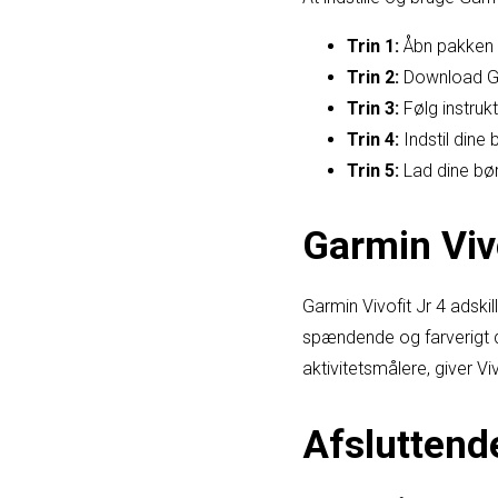
Trin 1:
Åbn pakken o
Trin 2:
Download Ga
Trin 3:
Følg instrukt
Trin 4:
Indstil dine 
Trin 5:
Lad dine bør
Garmin Vivo
Garmin Vivofit Jr 4 adski
spændende og farverigt d
aktivitetsmålere, giver V
Afsluttend