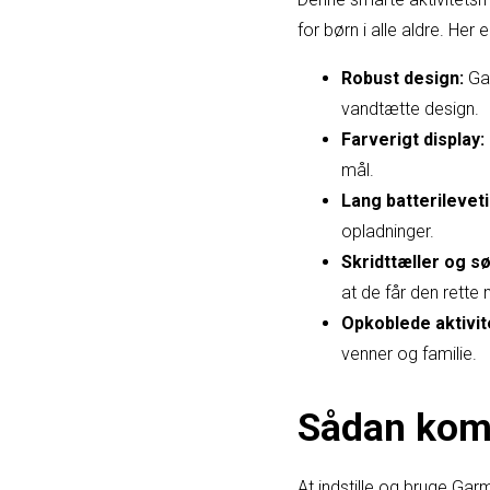
for børn i alle aldre. He
Robust design:
Gar
vandtætte design.
Farverigt display:
mål.
Lang batterileveti
opladninger.
Skridttæller og s
at de får den rette
Opkoblede aktivit
venner og familie.
Sådan komm
At indstille og bruge Garm