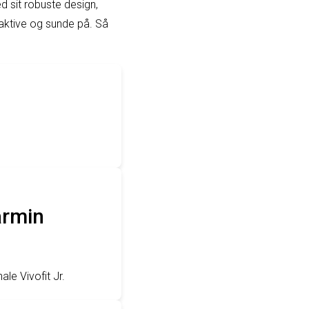
ed sit robuste design,
 aktive og sunde på. Så
armin
le Vivofit Jr.