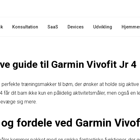
ik
Konsultation
SaaS
Devices
Udvikling
Hjemme
ve guide til Garmin Vivofit Jr 4
n perfekte træningsmakker til børn, der ønsker at holde sig aktive
 får dit barn ikke kun en pålidelig aktivitetsmåler, men også en 
 bevæge sig mere.
og fordele ved Garmin Vivofi
ler kommer pakket med en række fantastiske funktioner, der gør 