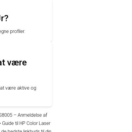
Jr?
egne profiler.
at være
 at være aktive og
8005 – Anmeldelse af
•
Guide til HP Color Laser
 de bedste linkbuds til din