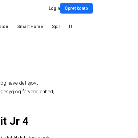
Login
Opret konto
side
Smart Home
Spil
IT
 og have det sjovt
legesyg og farverig enhed,
t Jr 4
det til det ideelle valg