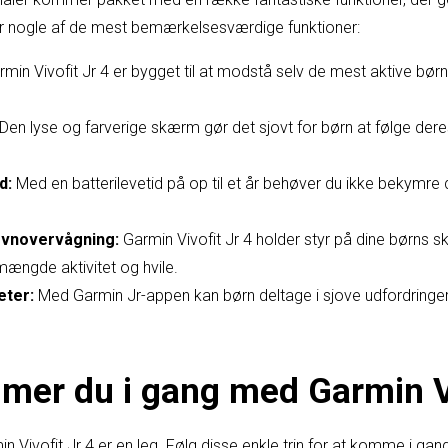
r er nogle af de mest bemærkelsesværdige funktioner:
min Vivofit Jr 4 er bygget til at modstå selv de mest aktive bø
Den lyse og farverige skærm gør det sjovt for børn at følge dere
d:
Med en batterilevetid på op til et år behøver du ikke bekymre
øvnovervågning:
Garmin Vivofit Jr 4 holder styr på dine børns skr
 mængde aktivitet og hvile.
eter:
Med Garmin Jr-appen kan børn deltage i sjove udfordringe
er du i gang med Garmin Vi
in Vivofit Jr 4 er en leg. Følg disse enkle trin for at komme i gang