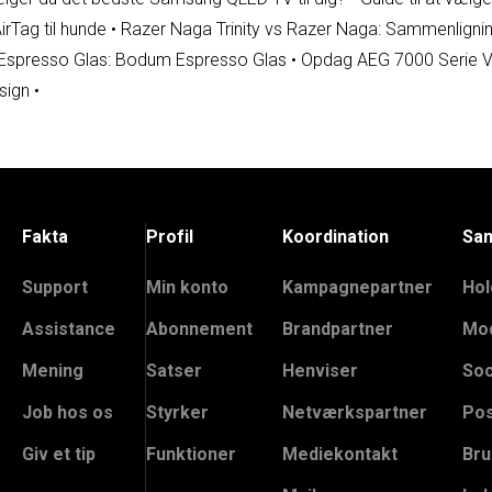
AirTag til hunde
•
Razer Naga Trinity vs Razer Naga: Sammenligni
e Espresso Glas: Bodum Espresso Glas
•
Opdag AEG 7000 Serie V
sign
•
Fakta
Profil
Koordination
Sa
Support
Min konto
Kampagnepartner
Hol
Assistance
Abonnement
Brandpartner
Mod
Mening
Satser
Henviser
Soc
Job hos os
Styrker
Netværkspartner
Pos
Giv et tip
Funktioner
Mediekontakt
Bru