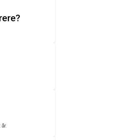
trere?
 år.