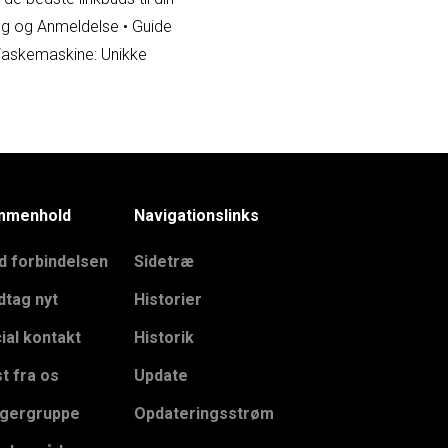
ng og Anmeldelse
•
Guide
askemaskine: Unikke
mmenhold
Navigationslinks
d forbindelsen
Sidetræ
tag nyt
Historier
ial kontakt
Historik
t fra os
Update
gergruppe
Opdateringsstrøm