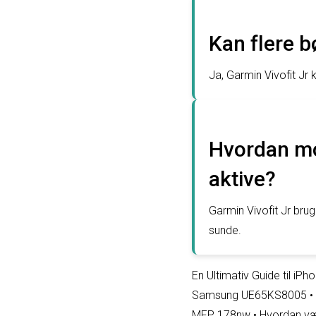
Kan flere 
Ja, Garmin Vivofit Jr k
Hvordan mot
aktive?
Garmin Vivofit Jr bru
sunde.
En Ultimativ Guide til iP
Samsung UE65KS8005
•
MFP 178nw
•
Hvordan væ