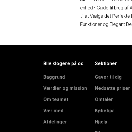
enhed
•
Guide til brug af 
til at Vælge det Perfekt
Funktioner og Elegant De
Bliv klogere på os
Sektioner
Baggrund
Gaver til dig
Værdier og mission
Nedsatte priser
Om teamet
Omtaler
Vær med
Købetips
Afdelinger
Hjælp