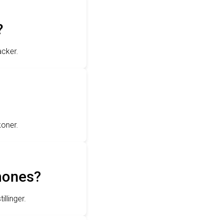
?
acker.
koner.
hones?
llinger.