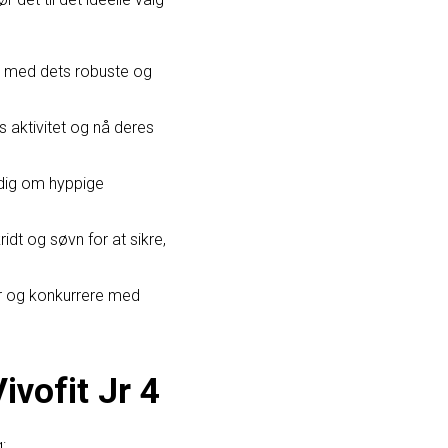
rn med dets robuste og
s aktivitet og nå deres
 dig om hyppige
idt og søvn for at sikre,
r og konkurrere med
vofit Jr 4
: