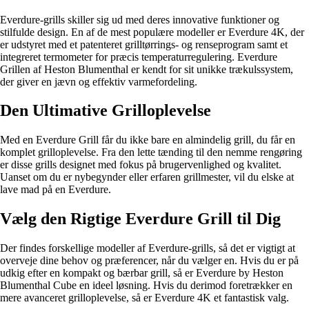
Everdure-grills skiller sig ud med deres innovative funktioner og
stilfulde design. En af de mest populære modeller er Everdure 4K, der
er udstyret med et patenteret grilltørrings- og renseprogram samt et
integreret termometer for præcis temperaturregulering. Everdure
Grillen af Heston Blumenthal er kendt for sit unikke trækulssystem,
der giver en jævn og effektiv varmefordeling.
Den Ultimative Grilloplevelse
Med en Everdure Grill får du ikke bare en almindelig grill, du får en
komplet grilloplevelse. Fra den lette tænding til den nemme rengøring
er disse grills designet med fokus på brugervenlighed og kvalitet.
Uanset om du er nybegynder eller erfaren grillmester, vil du elske at
lave mad på en Everdure.
Vælg den Rigtige Everdure Grill til Dig
Der findes forskellige modeller af Everdure-grills, så det er vigtigt at
overveje dine behov og præferencer, når du vælger en. Hvis du er på
udkig efter en kompakt og bærbar grill, så er Everdure by Heston
Blumenthal Cube en ideel løsning. Hvis du derimod foretrækker en
mere avanceret grilloplevelse, så er Everdure 4K et fantastisk valg.