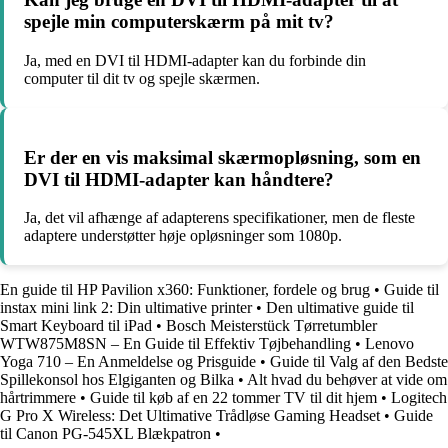
spejle min computerskærm på mit tv?
Ja, med en DVI til HDMI-adapter kan du forbinde din
computer til dit tv og spejle skærmen.
Er der en vis maksimal skærmopløsning, som en
DVI til HDMI-adapter kan håndtere?
Ja, det vil afhænge af adapterens specifikationer, men de fleste
adaptere understøtter høje opløsninger som 1080p.
En guide til HP Pavilion x360: Funktioner, fordele og brug
•
Guide til
instax mini link 2: Din ultimative printer
•
Den ultimative guide til
Smart Keyboard til iPad
•
Bosch Meisterstück Tørretumbler
WTW875M8SN – En Guide til Effektiv Tøjbehandling
•
Lenovo
Yoga 710 – En Anmeldelse og Prisguide
•
Guide til Valg af den Bedste
Spillekonsol hos Elgiganten og Bilka
•
Alt hvad du behøver at vide om
hårtrimmere
•
Guide til køb af en 22 tommer TV til dit hjem
•
Logitech
G Pro X Wireless: Det Ultimative Trådløse Gaming Headset
•
Guide
til Canon PG-545XL Blækpatron
•