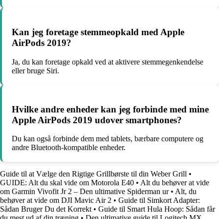
Kan jeg foretage stemmeopkald med Apple
AirPods 2019?
Ja, du kan foretage opkald ved at aktivere stemmegenkendelse
eller bruge Siri.
Hvilke andre enheder kan jeg forbinde med mine
Apple AirPods 2019 udover smartphones?
Du kan også forbinde dem med tablets, bærbare computere og
andre Bluetooth-kompatible enheder.
Guide til at Vælge den Rigtige Grillbørste til din Weber Grill
•
GUIDE: Alt du skal vide om Motorola E40
•
Alt du behøver at vide
om Garmin Vivofit Jr 2 – Den ultimative Spiderman ur
•
Alt, du
behøver at vide om DJI Mavic Air 2
•
Guide til Simkort Adapter:
Sådan Bruger Du det Korrekt
•
Guide til Smart Hula Hoop: Sådan får
du mest ud af din træning
•
Den ultimative guide til Logitech MX