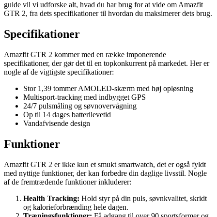
guide vil vi udforske alt, hvad du har brug for at vide om Amazfit
GTR 2, fra dets specifikationer til hvordan du maksimerer dets brug.
Specifikationer
Amazfit GTR 2 kommer med en række imponerende
specifikationer, der gør det til en topkonkurrent på markedet. Her er
nogle af de vigtigste specifikationer:
Stor 1,39 tommer AMOLED-skærm med høj opløsning
Multisport-tracking med indbygget GPS
24/7 pulsmåling og søvnovervågning
Op til 14 dages batterilevetid
Vandafvisende design
Funktioner
Amazfit GTR 2 er ikke kun et smukt smartwatch, det er også fyldt
med nyttige funktioner, der kan forbedre din daglige livsstil. Nogle
af de fremtrædende funktioner inkluderer:
Health Tracking:
Hold styr på din puls, søvnkvalitet, skridt
og kalorieforbrænding hele dagen.
Træningsfunktioner:
Få adgang til over 90 sportsformer og