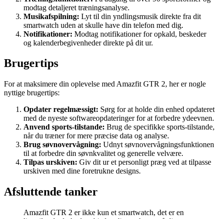
modtag detaljeret træningsanalyse.
Musikafspilning:
Lyt til din yndlingsmusik direkte fra dit
smartwatch uden at skulle have din telefon med dig.
Notifikationer:
Modtag notifikationer for opkald, beskeder
og kalenderbegivenheder direkte på dit ur.
Brugertips
For at maksimere din oplevelse med Amazfit GTR 2, her er nogle
nyttige brugertips:
Opdater regelmæssigt:
Sørg for at holde din enhed opdateret
med de nyeste softwareopdateringer for at forbedre ydeevnen.
Anvend sports-tilstande:
Brug de specifikke sports-tilstande,
når du træner for mere præcise data og analyse.
Brug søvnovervågning:
Udnyt søvnovervågningsfunktionen
til at forbedre din søvnkvalitet og generelle velvære.
Tilpas urskiven:
Giv dit ur et personligt præg ved at tilpasse
urskiven med dine foretrukne designs.
Afsluttende tanker
Amazfit GTR 2 er ikke kun et smartwatch, det er en