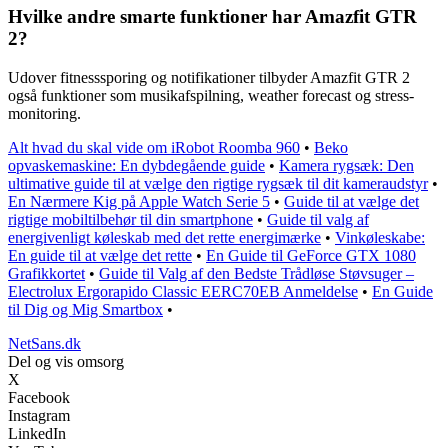
Hvilke andre smarte funktioner har Amazfit GTR
2?
Udover fitnesssporing og notifikationer tilbyder Amazfit GTR 2
også funktioner som musikafspilning, weather forecast og stress-
monitoring.
Alt hvad du skal vide om iRobot Roomba 960
•
Beko
opvaskemaskine: En dybdegående guide
•
Kamera rygsæk: Den
ultimative guide til at vælge den rigtige rygsæk til dit kameraudstyr
•
En Nærmere Kig på Apple Watch Serie 5
•
Guide til at vælge det
rigtige mobiltilbehør til din smartphone
•
Guide til valg af
energivenligt køleskab med det rette energimærke
•
Vinkøleskabe:
En guide til at vælge det rette
•
En Guide til GeForce GTX 1080
Grafikkortet
•
Guide til Valg af den Bedste Trådløse Støvsuger –
Electrolux Ergorapido Classic EERC70EB Anmeldelse
•
En Guide
til Dig og Mig Smartbox
•
NetSans.dk
Del og vis omsorg
X
Facebook
Instagram
LinkedIn