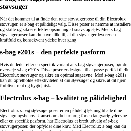
støvsuger
Når det kommer til at finde den rette støvsugerpose til din Electrolux
støvsuger, er s-bag et pålideligt valg. Disse poser er nemme at installere
og skifte og sikrer effektiv opsamling af snavs og støv. Med s-bag
støvsugerposer kan du have tillid til, at din støvsuger leverer en
kraftfuld og konsekvent ydelse hver gang.
s-bag e201s – den perfekte pasform
Hvis du leder efter en specifik variant af s-bag støvsugerposer, bør du
overveje s-bag e201s. Disse poser er designet til at passe perfekt til din
Electrolux støvsuger og sikre en optimal sugeevne. Med s-bag e201s
kan du opretholde effektiviteten af din støvsuger og sikre, at dit hjem
forbliver rent og hygiejnisk.
Electrolux s-bag – kvalitet og pålidelighed
Electrolux s-bag støvsugerposer er en pålidelig løsning til alle dine
støvsugningsbehov. Uanset om du har brug for en langvarig ydeevne
eller en specifik pasform, har Electrolux et bredt udvalg af s-bag
støvsugerposer, der opfylder dine krav. Med Electrolux s-bag kan du