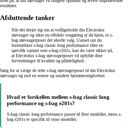
stole på, at din støvsuger vil fungere optimalt og levere imponerende
resultater.
Afsluttende tanker
Når det drejer sig om at vedligeholde din Electrolux
støvsuger og sikre en effektiv rengøring af dit hjem, er s-
bag støvsugerposer det ideelle valg. Uanset om du
foretrækker s-bag classic long performance eller en
specifik variant som s-bag e201s, kan du være sikker på,
at Electrolux s-bag støvsugerposer vil opfylde dine
forventninger til kvalitet og pålidelighed.
Sørg for at vælge de rette s-bag støvsugerposer til din Electrolux
støvsuger og nyd en renere og sundere hjemmeomgivelser.
Hvad er forskellen mellem s-bag classic long
performance og s-bag e201s?
S-bag classic long performance passer til flere modeller, mens s-
bag e201s er specifik til visse modeller.