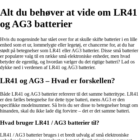
Alt du behøver at vide om LR41
og AG3 batterier
Hvis du nogensinde har stået over for at skulle skifte batterier i en lille
enhed som et ur, lommelygte eller legetøj, er chancerne for, at du har
stødt på betegnelser som LR41 eller AG3 batterier. Disse små batterier
er populære valg til en række små elektroniske enheder, men hvad
betyder de egentlig, og hvordan vælger du det rigtige batteri? Lad os
dykke ned i verdenen af LR41 og AG3 batterier.
LR41 og AG3 – Hvad er forskellen?
Både LR41 og AG3 batterier refererer til det samme batteritype. LR41
er den fælles betegnelse for dette type batteri, mens AG3 er den
specifikke modelnummer. Så hvis du ser disse to betegnelser brugt om
hinanden, skal du ikke lade dig forvirre – det er det samme batteri.
Hvad bruger LR41 / AG3 batterier til?
LR41 / AG3 batterier bruges i et bredt udvalg af små elektroniske