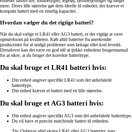
enheder såsom ure, lommelygter, legetøj, fjernbetjeninger og meget
mere. Deres lille størrelse gør dem ideelle til enheder, der kræver et
kompakt batteri med en rimelig kapacitet.
Hvordan vælger du det rigtige batteri?
Når du skal vælge et LR41 eller AG3 batteri, er det vigtigt at være
opmærksom på kvaliteten. Køb altid batterier fra anerkendte
producenter for at undgå problemer som lækage eller kort levetid.
Derudover kan det være en god idé at tjekke enhedens brugermanual
for at sikre, at du bruger det korrekte batteritype.
Du skal bruge et LR41 batteri hvis:
Din enhed angiver specifikt LR41 som det anbefalede
batteritype.
Din enhed kræver et batteri med en lille størrelse.
Du skal bruge et AG3 batteri hvis:
Din enhed angiver specifikt AG3 som det anbefalede batteritype.
Du vil have et præcist matchende batteri til enheden.
Tip: Opbevar altid ekstra LR41 eller AG3 batterier, især