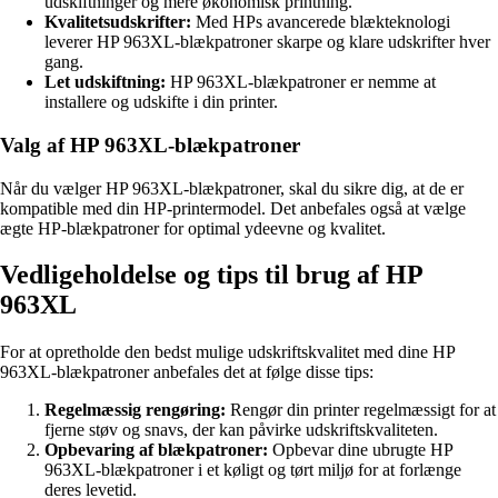
udskiftninger og mere økonomisk printning.
Kvalitetsudskrifter:
Med HPs avancerede blækteknologi
leverer HP 963XL-blækpatroner skarpe og klare udskrifter hver
gang.
Let udskiftning:
HP 963XL-blækpatroner er nemme at
installere og udskifte i din printer.
Valg af HP 963XL-blækpatroner
Når du vælger HP 963XL-blækpatroner, skal du sikre dig, at de er
kompatible med din HP-printermodel. Det anbefales også at vælge
ægte HP-blækpatroner for optimal ydeevne og kvalitet.
Vedligeholdelse og tips til brug af HP
963XL
For at opretholde den bedst mulige udskriftskvalitet med dine HP
963XL-blækpatroner anbefales det at følge disse tips:
Regelmæssig rengøring:
Rengør din printer regelmæssigt for at
fjerne støv og snavs, der kan påvirke udskriftskvaliteten.
Opbevaring af blækpatroner:
Opbevar dine ubrugte HP
963XL-blækpatroner i et køligt og tørt miljø for at forlænge
deres levetid.