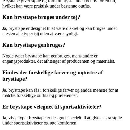
Brysttape giver støtte og form til brystet uden behov for en bh,
hvilket kan være praktisk under bestemte outfits.
Kan brysttape bruges under tøj?
Ja, brysttape er designet til at være diskret og kan bruges under
næsten alle typer tøj uden at være synligt.
Kan brysttape genbruges?
Nogle typer brysttape kan genbruges, mens andre er
engangsprodukter, det afhænger af producenten og materialet.
Findes der forskellige farver og mønstre af
brysttape?
Ja, brysttape kan fås i forskellige farver og endda mønstre for at
matche forskellige outfits og præferencer.
Er brysttape velegnet til sportsaktiviteter?
Ja, visse typer brysttape er designet specielt til at give ekstra støtte
under sportsaktiviteter og øge komforten.