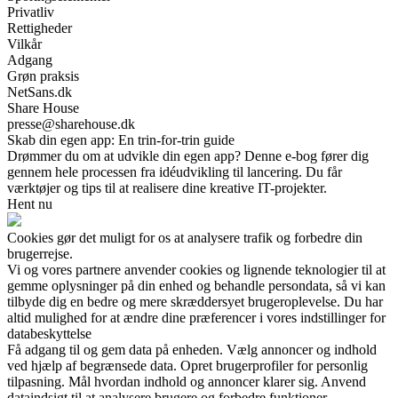
Privatliv
Rettigheder
Vilkår
Adgang
Grøn praksis
NetSans.dk
Share House
presse@sharehouse.dk
Skab din egen app: En trin-for-trin guide
Drømmer du om at udvikle din egen app? Denne e-bog fører dig
gennem hele processen fra idéudvikling til lancering. Du får
værktøjer og tips til at realisere dine kreative IT-projekter.
Hent nu
Cookies gør det muligt for os at analysere trafik og forbedre din
brugerrejse.
Vi og vores partnere anvender cookies og lignende teknologier til at
gemme oplysninger på din enhed og behandle persondata, så vi kan
tilbyde dig en bedre og mere skræddersyet brugeroplevelse. Du har
altid mulighed for at ændre dine præferencer i vores indstillinger for
databeskyttelse
Få adgang til og gem data på enheden. Vælg annoncer og indhold
ved hjælp af begrænsede data. Opret brugerprofiler for personlig
tilpasning. Mål hvordan indhold og annoncer klarer sig. Anvend
dataindsigt til at analysere brugere og forbedre funktioner