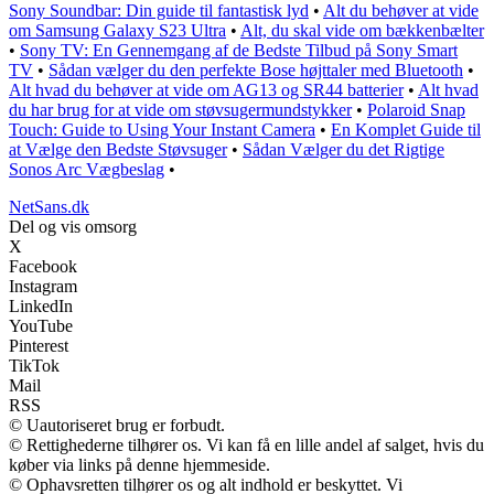
Sony Soundbar: Din guide til fantastisk lyd
•
Alt du behøver at vide
om Samsung Galaxy S23 Ultra
•
Alt, du skal vide om bækkenbælter
•
Sony TV: En Gennemgang af de Bedste Tilbud på Sony Smart
TV
•
Sådan vælger du den perfekte Bose højttaler med Bluetooth
•
Alt hvad du behøver at vide om AG13 og SR44 batterier
•
Alt hvad
du har brug for at vide om støvsugermundstykker
•
Polaroid Snap
Touch: Guide to Using Your Instant Camera
•
En Komplet Guide til
at Vælge den Bedste Støvsuger
•
Sådan Vælger du det Rigtige
Sonos Arc Vægbeslag
•
NetSans.dk
Del og vis omsorg
X
Facebook
Instagram
LinkedIn
YouTube
Pinterest
TikTok
Mail
RSS
© Uautoriseret brug er forbudt.
© Rettighederne tilhører os. Vi kan få en lille andel af salget, hvis du
køber via links på denne hjemmeside.
© Ophavsretten tilhører os og alt indhold er beskyttet. Vi