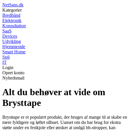
NetSans.dk
Kategorier
Bredbånd
Elektronik
Konsultation
SaaS
Devices
Udvikling
Hjemmeside
Smart Home
Spil
IT
Login
Opret konto
Nyhedsmail
Alt du behøver at vide om
Brysttape
Brysttape er et populært produkt, der bruges af mange til at skabe en
mere fyldigere og løftet silhuet. Uanset om du har brug for ekstra
støtte under en festkjole eller ønsker at undgå bh-stropper, kan