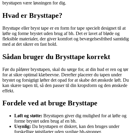
brysttapen være løsningen for dig.
Hvad er Brysttape?
Brysttape eller bryst tape er en form for tape specielt designet til at
løfte og forme brystet uden brug af bh. Det er lavet af bløde og
fleksible materialer, der giver komfort og bevægelsesfrihed samtidig
med at det sikrer en fast hold.
Sådan bruger du Brysttape korrekt
Før du påfører brysttapen, skal du sørge for, at din hud er ren og tør
for at sikre optimal klæbeevne. Derefter placerer du tapen under
brystet og forsigtigt løfter det opad for at skabe det ønskede løft. Du
kan skære tapen til, så den passer til din kropsform og den ønskede
effekt.
Fordele ved at bruge Brysttape
Løft og støtte:
Brysttapen giver dig mulighed for at løfte og
forme brystet uden brug af en bh.
Usynlig:
Da brysttapen er diskret, kan den bruges under
forskellige tøjstilarter uden synlige bh-stropper.